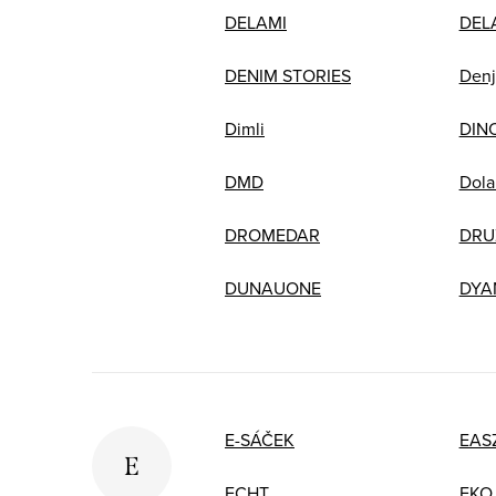
DELAMI
DEL
DENIM STORIES
Denj
Dimli
DIN
DMD
Dola
DROMEDAR
DRU
DUNAUONE
DYA
E-SÁČEK
EAS
E
ECHT
EKO