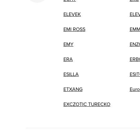
ELEVEK
ELE
EMI ROSS
EMM
EMY
ENZ
ERA
ERB
ESILLA
ESI
ETXANG
Euro
EXCZOTIC TURECKO