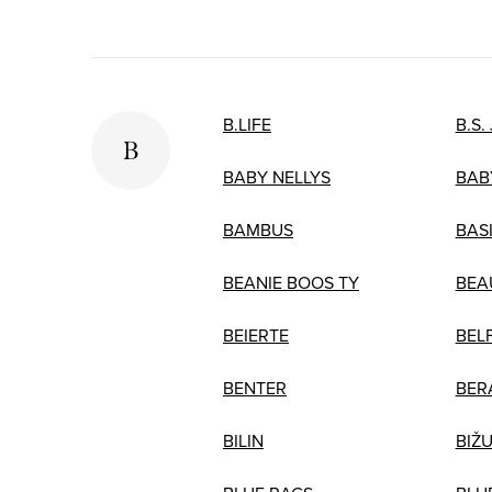
B.LIFE
B.S.
B
BABY NELLYS
BAB
BAMBUS
BAS
BEANIE BOOS TY
BEA
BEIERTE
BEL
BENTER
BER
BILIN
BIŽU