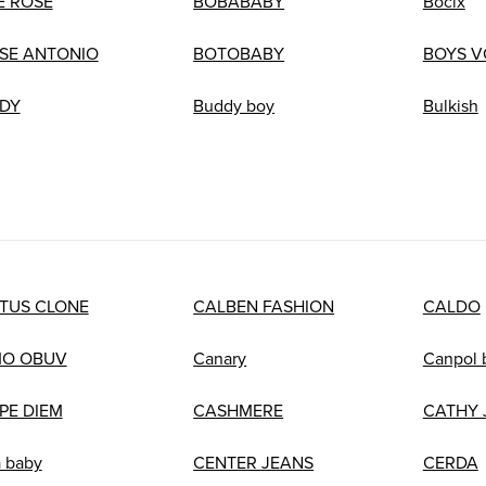
E ROSE
BOBABABY
Böcix
SE ANTONIO
BOTOBABY
BOYS V
DY
Buddy boy
Bulkish
TUS CLONE
CALBEN FASHION
CALDO
O OBUV
Canary
Canpol 
PE DIEM
CASHMERE
CATHY 
 baby
CENTER JEANS
CERDA