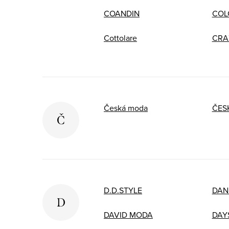
COANDIN
COL
Cottolare
CRA
Česká moda
ČES
Č
D.D.STYLE
DAN
D
DAVID MODA
DAY