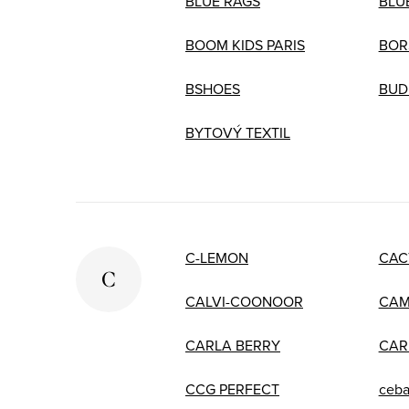
BLUE RAGS
BLU
BOOM KIDS PARIS
BOR
BSHOES
BUD
BYTOVÝ TEXTIL
C-LEMON
CAC
C
CALVI-COONOOR
CAM
CARLA BERRY
CAR
CCG PERFECT
ceba