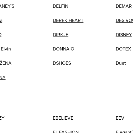
ANEY'S
DELFÍN
DEMAR
a
DEREK HEART
DESIRO
O
DIRKJE
DISNEY
 Elvin
DONNAIO
DOTEX
ŽENA
DSHOES
Duet
NA
ZY
EBELIEVE
EEVI
EL FASHION
Elegant´