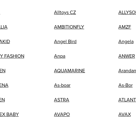
A
Alltoys CZ
ALLYSO
LIA
AMBITIONFLY
AMZF
AKID
Angel Bird
Angela
Y FASHION
Anpa
ANWER
EN
AQUAMARINE
Aranda
ENA
As-boar
As-Bor
EN
ASTRA
ATLANT
EX BABY
AVAPO
AVAX