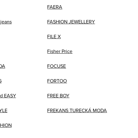
FAERA
 jeans
FASHION JEWELLERY
FILE X
Fisher Price
DA
FOCUSE
G
FORTOO
nd EASY
FREE BOY
YLE
FREKANS TURECKÁ MODA
HION