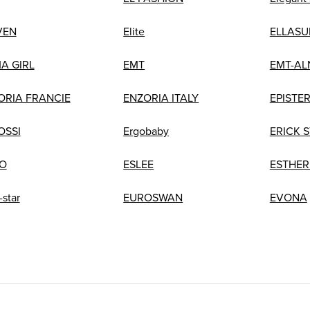
VEN
Elite
ELLASU
A GIRL
EMT
EMT-AL
ORIA FRANCIE
ENZORIA ITALY
EPISTE
OSSI
Ergobaby
ERICK 
TO
ESLEE
ESTHER
-star
EUROSWAN
EVONA