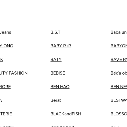
 Jeans
B.S.T
Babalun
Y ONO
BABY R+R
BABYO
IK
BATY
BAVE P
UTY FASHION
BEBISE
Béďa o
FIORE
BEN HAO
BEN NE
A
Berat
BESTW
TERIE
BLACKandFISH
BLOSS