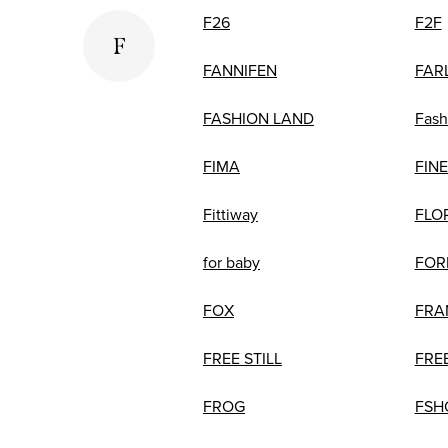
F26
F2F
F
FANNIFEN
FAR
FASHION LAND
Fash
FIMA
FIN
Fittiway
FLO
for baby
FOR
FOX
FRA
FREE STILL
FRE
FROG
FSH