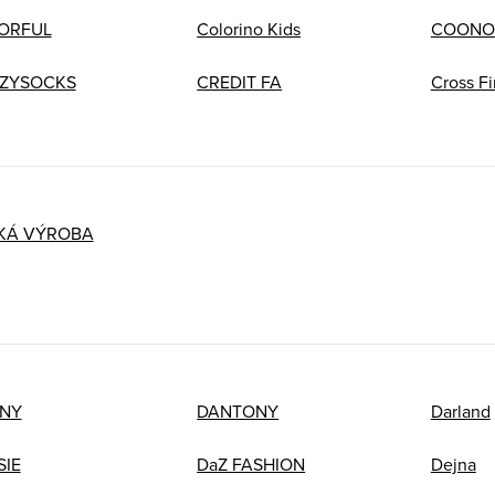
ORFUL
Colorino Kids
COONO
ZYSOCKS
CREDIT FA
Cross Fi
KÁ VÝROBA
NY
DANTONY
Darland
SIE
DaZ FASHION
Dejna