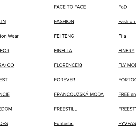
FACE TO FACE
FaD
LIN
FASHION
Fashion
ion Wear
FEI TENG
Fila
EFOR
FINELLA
FINERY
RA+CO
FLORENCE18
FLY MO
EST
FOREVER
FORTO
NCIE
FRANCOUZSKÁ MODA
FREE a
EDOM
FREESTILL
FREEST
OES
Funtastic
FYVFAS