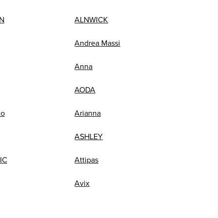
N
ALNWICK
Andrea Massi
Anna
AODA
no
Arianna
ASHLEY
IC
Attipas
Avix