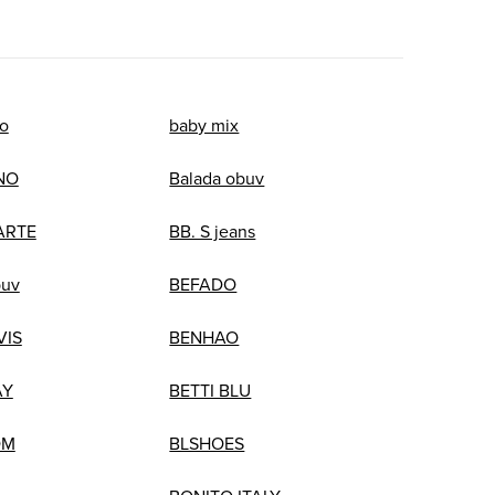
o
baby mix
NO
Balada obuv
ARTE
BB. S jeans
buv
BEFADO
VIS
BENHAO
AY
BETTI BLU
OM
BLSHOES