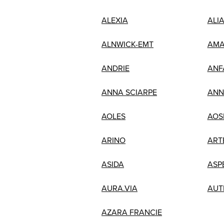
ALEXIA
ALI
ALNWICK-EMT
AMA
ANDRIE
ANF
ANNA SCIARPE
ANN
AOLES
AOS
ARINO
ART
ASIDA
ASP
AURA.VIA
AUT
AZARA FRANCIE