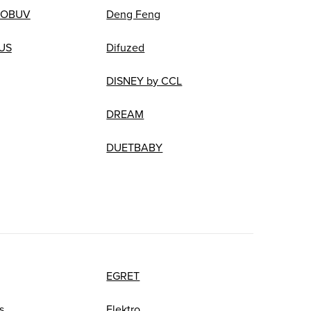
 OBUV
Deng Feng
US
Difuzed
DISNEY by CCL
DREAM
DUETBABY
EGRET
s
Elektro