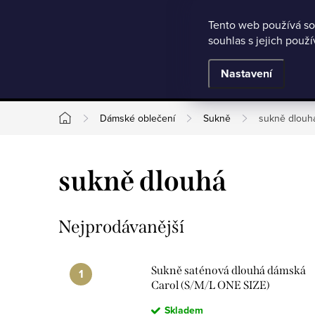
Microsoft Clarity
Přejít
Tento web používá so
Jak nakupovat
Nejčastější otázky
Obchodní podmínky
souhlas s jejich použ
na
obsah
BESTSELLERY
Nastavení
Dámské oblečení
Sukně
sukně dlouh
Domů
sukně dlouhá
Nejprodávanější
Sukně saténová dlouhá dámská
Carol (S/M/L ONE SIZE)
ITALSKá MODA
Skladem
IM325CAROL/DUR