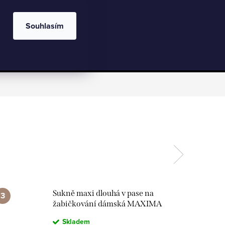
Velkoobchod
Kontakty
Hodnocení obchodu
CZK
Blog
Souhlasím
NÁKU
oblečení
Dívčí oblečení
Chlapecké
KOŠÍ
Sukně maxi dlouhá v pase na
žabičkování dámská MAXIMA
(S/M/L ONE SIZE) ITALSKÁ
Skladem
MÓDA IMM22MAXIMA/DR