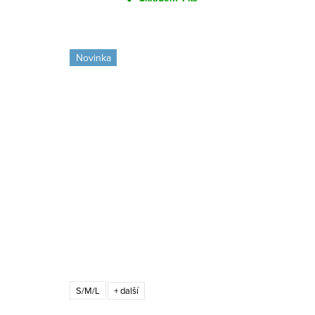
Novinka
S/M/L
+ další