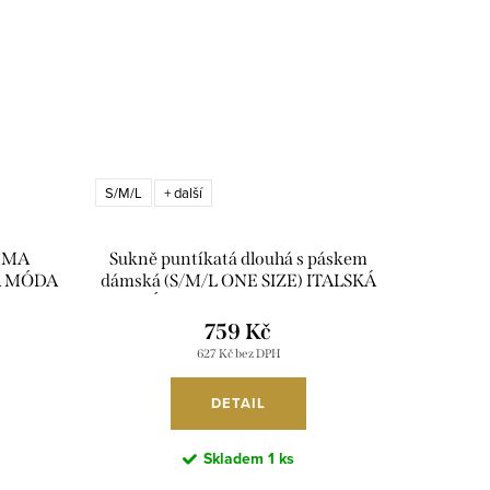
S/M/L
+ další
EMMA
Sukně puntíkatá dlouhá s páskem
KÁ MÓDA
dámská (S/M/L ONE SIZE) ITALSKÁ
MÓDA IMM26M6891/DUR
759 Kč
627 Kč bez DPH
DETAIL
Skladem
1 ks