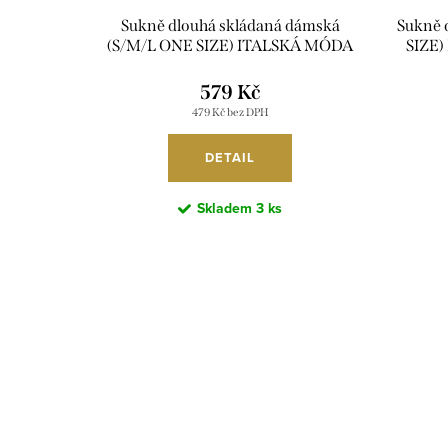
Sukně dlouhá skládaná dámská
Sukně 
(S/M/L ONE SIZE) ITALSKÁ MÓDA
SIZE
IMSM26094856/DUR
579 Kč
479 Kč bez DPH
DETAIL
Skladem
3 ks