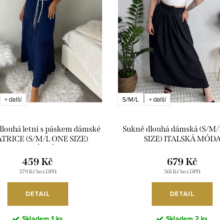
S/M/L
+ další
+ další
dlouhá letní s páskem dámské
Sukně dlouhá dámská (S/M
TRICE (S/M/L ONE SIZE)
SIZE) ITALSKÁ MÓD
ITALSKÁ MÓDA
IM42600331/DUR
IMPMNC268013/DUR
459 Kč
679 Kč
379 Kč bez DPH
561 Kč bez DPH
DETAIL
DETAIL
Skladem
1 ks
Skladem
2 ks