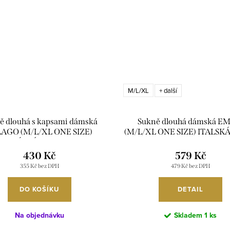
M/L/XL
+ další
ě dlouhá s kapsami dámská
Sukně dlouhá dámská 
AGO (M/L/XL ONE SIZE)
(M/L/XL ONE SIZE) ITALS
ALSKÁ MÓDA IM425244
IM425313A/DUR
430 Kč
579 Kč
355 Kč bez DPH
479 Kč bez DPH
DO KOŠÍKU
DETAIL
Na objednávku
Skladem
1 ks