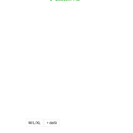
M/L/XL
+ další