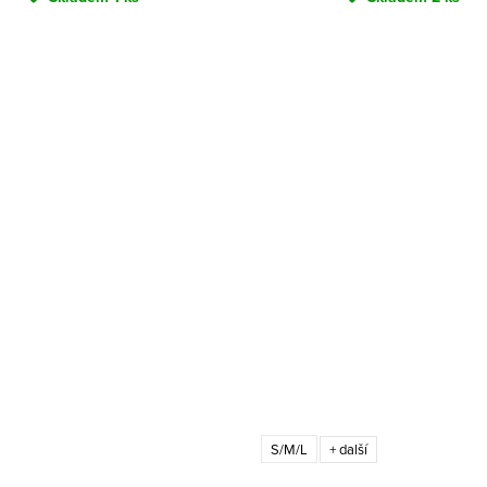
S/M/L
+ další