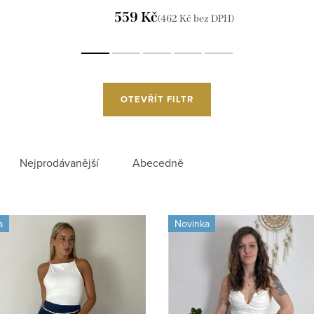
559 Kč
(462 Kč bez DPH)
OTEVŘÍT FILTR
Nejprodávanější
Abecedně
a
Novinka