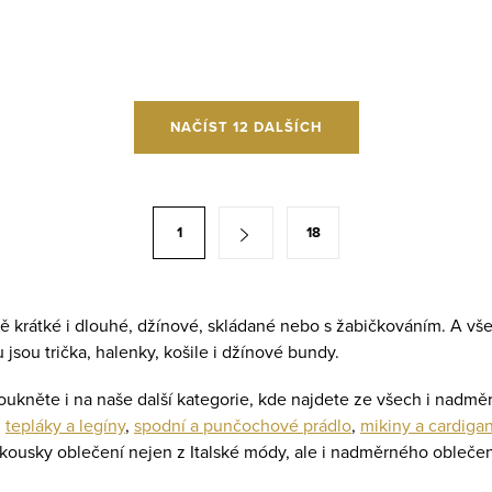
NAČÍST 12 DALŠÍCH
1
18
ně krátké i dlouhé, džínové, skládané nebo s žabičkováním. A v
jsou trička, halenky, košile i džínové bundy.
koukněte i na naše další kategorie, kde najdete ze všech i nadm
,
tepláky a legíny
,
spodní a punčochové prádlo
,
mikiny a cardiga
í kousky oblečení nejen z Italské módy, ale i nadměrného obleče