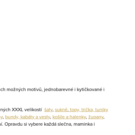
šech možných motivů, jednobarevné i kytičkované i
ěrných XXXL velikostí
šaty
,
sukně
,
topy, trička, tuniky
ny
,
bundy, kabáty a vesty
,
košile a halenky
,
župany
,
ní. Opravdu si vybere každá slečna, maminka i