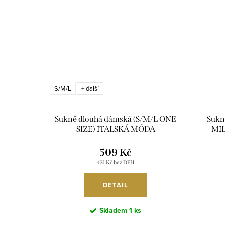
S/M/L
+ další
Sukně dlouhá dámská (S/M/L ONE
Sukn
SIZE) ITALSKÁ MÓDA
MIL
IM42623445/DUR
IT
509 Kč
421 Kč bez DPH
DETAIL
Skladem
1 ks