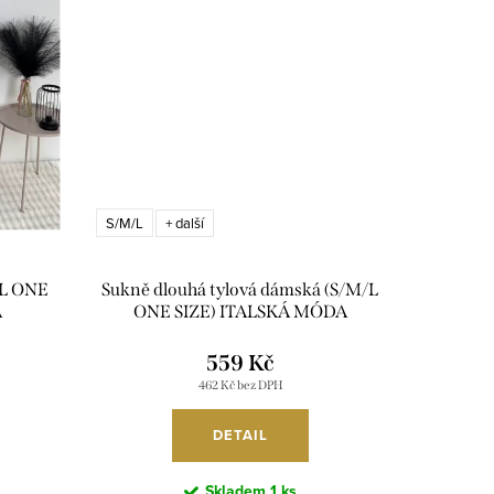
S/M/L
+ další
/L ONE
Sukně dlouhá tylová dámská (S/M/L
A
ONE SIZE) ITALSKÁ MÓDA
IM425155/DUR
559 Kč
462 Kč bez DPH
DETAIL
Skladem
1 ks