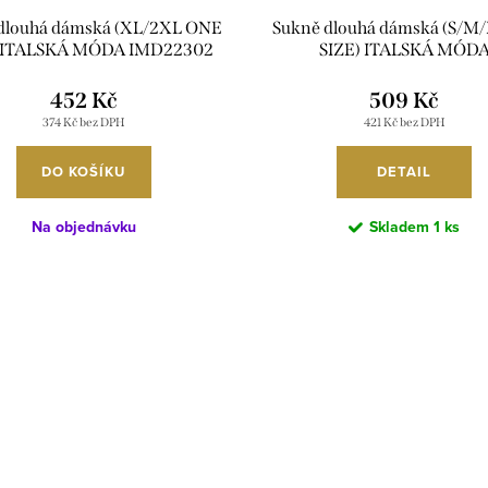
dlouhá dámská (XL/2XL ONE
Sukně dlouhá dámská (S/M
) ITALSKÁ MÓDA IMD22302
SIZE) ITALSKÁ MÓD
IM426234145/DUR
452 Kč
509 Kč
374 Kč bez DPH
421 Kč bez DPH
DO KOŠÍKU
DETAIL
Na objednávku
Skladem
1 ks