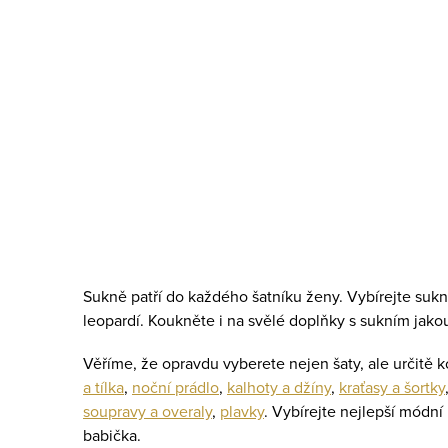
O
v
l
S
á
t
d
r
a
á
c
Sukně patří do každého šatníku ženy. Vybírejte suk
n
leopardí. Koukněte i na svělé doplňky s sukním jakou 
í
k
p
o
Věříme, že opravdu vyberete nejen šaty, ale určitě 
v
a tílka
,
noční prádlo
,
kalhoty a džíny
,
kraťasy a šortky
r
soupravy a overaly
,
plavky
. Vybírejte nejlepší módn
á
v
babička.
n