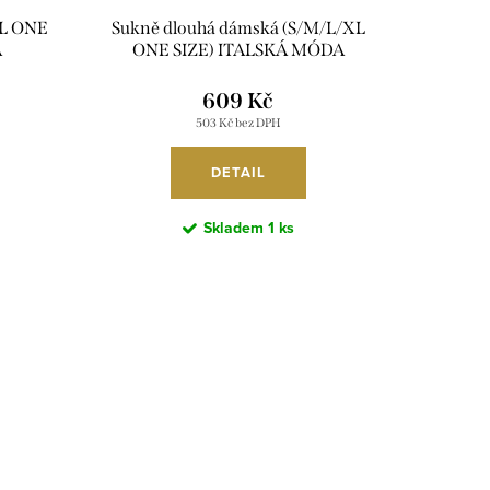
/L ONE
Sukně dlouhá dámská (S/M/L/XL
A
ONE SIZE) ITALSKÁ MÓDA
IM426234/DUR
609 Kč
503 Kč bez DPH
DETAIL
Skladem
1 ks