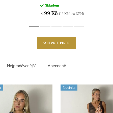
(M/L, XL/XXL) AINUOSI
Skladem
IMB267737
499 Kč
(412 Kč bez DPH)
OTEVŘÍT FILTR
Nejprodávanější
Abecedně
a
Novinka