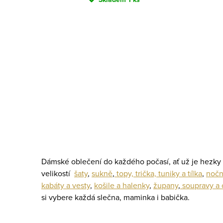
O
v
l
S
á
t
d
r
a
á
c
Dámské oblečení do každého počasí, ať už je hezky
n
velikostí
šaty
,
sukně
,
topy, trička, tuniky a tílka
,
nočn
í
k
kabáty a vesty
,
košile a halenky
,
župany
,
soupravy a 
p
o
si vybere každá slečna, maminka i babička.
v
r
á