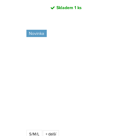
Skladem
1 ks
Novinka
S/M/L
+ další