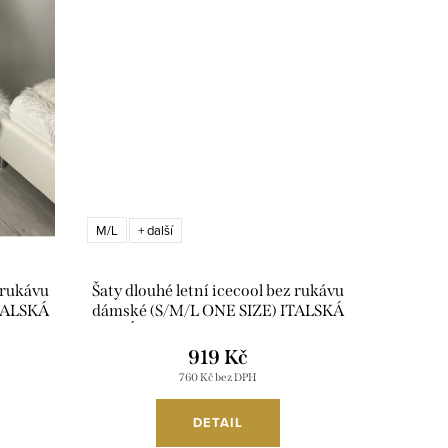
M/L
+ další
z rukávu
Šaty dlouhé letní icecool bez rukávu
ITALSKÁ
dámské (S/M/L ONE SIZE) ITALSKÁ
/DUR
MÓDA IMM23M2132-21/DUR
919 Kč
760 Kč bez DPH
DETAIL