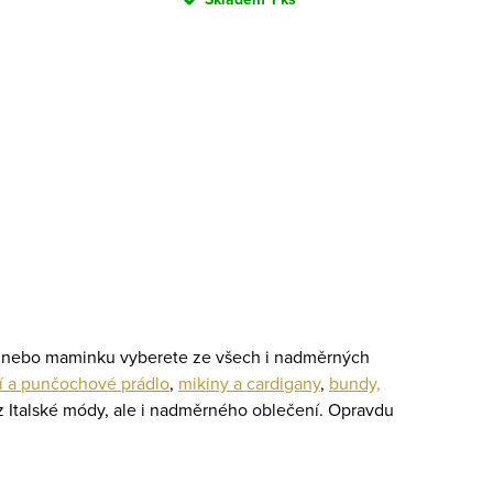
ku nebo maminku vyberete ze všech i nadměrných
í a punčochové prádlo
,
mikiny a cardigany
,
bundy,
 z Italské módy, ale i nadměrného oblečení. Opravdu