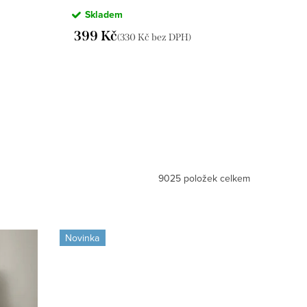
XL/XXL) IMWDF269113/DUR
Skladem
399 Kč
(330 Kč bez DPH)
9025
položek celkem
Novinka