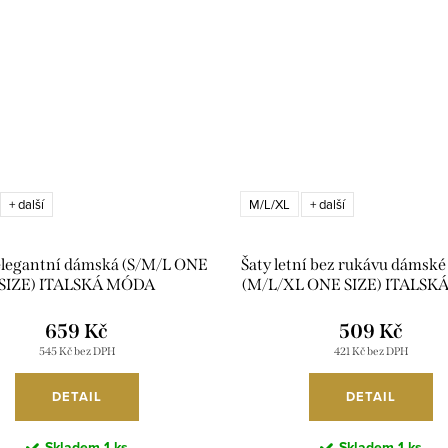
M/L/XL
+ další
+ další
elegantní dámská (S/M/L ONE
Šaty letní bez rukávu dáms
SIZE) ITALSKÁ MÓDA
(M/L/XL ONE SIZE) ITALS
IMD26002327/DUR
IM726110/DUR
659 Kč
509 Kč
545 Kč bez DPH
421 Kč bez DPH
DETAIL
DETAIL
Skladem
1 ks
Skladem
1 ks