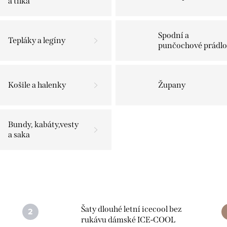
a tílka
Spodní a
Tepláky a legíny
punčochové prádlo
Košile a halenky
Župany
Bundy, kabáty,vesty
a saka
Šaty dlouhé letní icecool bez
rukávu dámské ICE-COOL