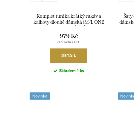
Komplet tunika krátký rukáv a
Šaty
kalhoty dlouhé dámská (M/L ONE
dámské
SIZE ) ITALSKÁ MÓDA
M
IMPLU268422/DUR
979 Kč
809 Kč bez DPH
DETAIL
Skladem
1 ks
Novinka
Novink