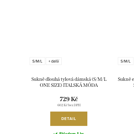
S/M/L
S/M/L
+ další
Sukně dlouhá tylová dámská (S/M/L
Sukně 
ONE SIZE) ITALSKÁ MÓDA
IMHMM26YZ010/DUR
729 Kč
602 Kč bez DPH
DETAIL
Skladem
1 ks