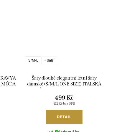
S/M/L
+ další
ké KAVYA
Šaty dlouhé elegantní letní šaty
KÁ MÓDA
dámské (S/M/L ONE SIZE) ITALSKÁ
MÓDA IMPLU2610446/DUR
499 Kč
412 Kč bez DPH
DETAIL
Skladem
1 ks