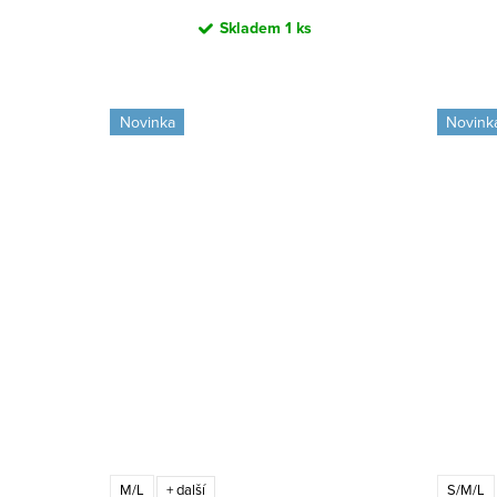
Skladem
1 ks
Novinka
Novink
M/L
S/M/L
+ další