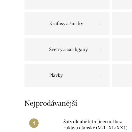
Kraťasy a šortky
Svetry a cardigany
Plavky
Nejprodávanější
Šaty dlouhé letní icecool bez
rukávu dámské (M/L, XL/XXL)