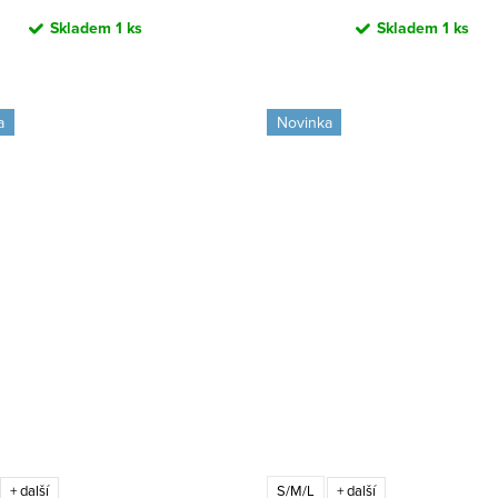
Skladem
1 ks
Skladem
1 ks
a
Novinka
S/M/L
+ další
+ další