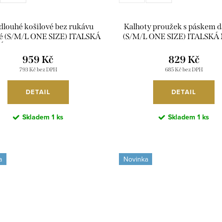
 dlouhé košilové bez rukávu
Kalhoty proužek s páskem 
 (S/M/L ONE SIZE) ITALSKÁ
(S/M/L ONE SIZE) ITALSK
ÓDA IMM2612357/DUR
IMWTM260007/DU
959 Kč
829 Kč
793 Kč bez DPH
685 Kč bez DPH
DETAIL
DETAIL
Skladem
1 ks
Skladem
1 ks
a
Novinka