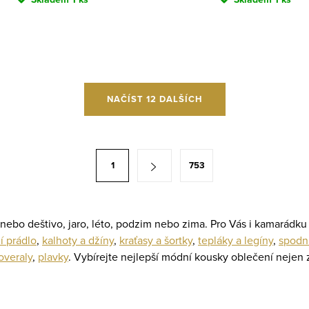
NAČÍST 12 DALŠÍCH
1
753
 nebo deštivo, jaro, léto, podzim nebo zima. Pro Vás i kamarád
í prádlo
,
kalhoty a džíny
,
kraťasy a šortky
,
tepláky a legíny
,
spodn
overaly
,
plavky
. Vybírejte nejlepší módní kousky oblečení nejen