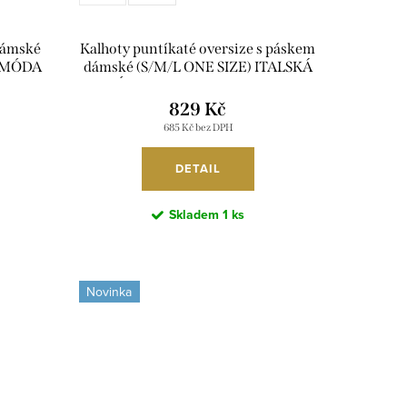
dámské
Kalhoty puntíkaté oversize s páskem
Á MÓDA
dámské (S/M/L ONE SIZE) ITALSKÁ
R
MÓDA IMWTM260006/DUR
829 Kč
685 Kč bez DPH
DETAIL
Skladem
1 ks
Novinka