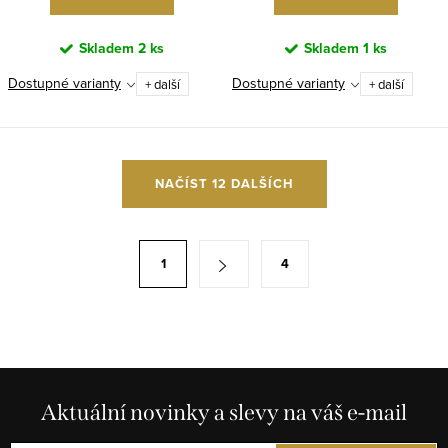
Skladem
2 ks
Skladem
1 ks
Dostupné varianty
Dostupné varianty
+ další
+ další
O
NAČÍST 12 DALŠÍCH
v
l
á
S
1
4
d
t
a
r
c
á
í
n
p
k
r
Aktuální novinky a slevy na váš e-mail
o
v
v