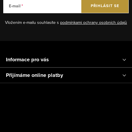
k
á
E-mail
PŘIHLÁSIT SE
y
n
v
í
Vložením e-mailu souhlasíte s
podmínkami ochrany osobních údajů
ý
p
i
Z
s
á
u
Informace pro vás
p
a
Přijímáme online platby
t
í