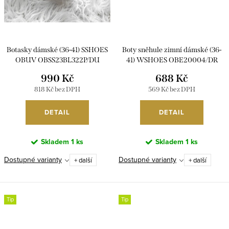
Botasky dámské (36-41) SSHOES
Boty sněhule zimní dámské (36-
OBUV OBSS23BL322P/DU
41) WSHOES OBE20004/DR
990 Kč
688 Kč
818 Kč bez DPH
569 Kč bez DPH
DETAIL
DETAIL
Skladem
1 ks
Skladem
1 ks
Dostupné varianty
Dostupné varianty
+ další
+ další
Tip
Tip