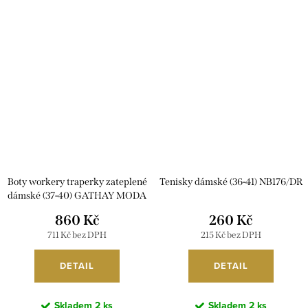
Boty workery traperky zateplené
Tenisky dámské (36-41) NB176/DR
dámské (37-40) GATHAY MODA
OB1183033/DR
860 Kč
260 Kč
711 Kč bez DPH
215 Kč bez DPH
DETAIL
DETAIL
Skladem
2 ks
Skladem
2 ks