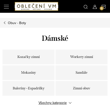
Microsoft Clarity
N
Přejít
na
obsah
K
Obuv - Boty
Dámské
Kozačky zimní
Workery zimní
Mokasíny
Sandále
Baleríny - Espadrilky
Zimní obuv
Všechny kategorie
Boty kotníkové
Workery letní