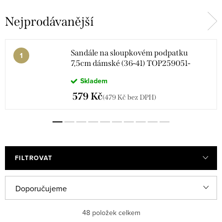
Nejprodávanější
Pantofle
Tenisky
Botasky sportovní obuv
Válenky zimní obuv
Sandále na sloupkovém podpatku
7,5cm dámské (36-41) TOP259051-
2/DUR
Skladem
Polobotky
Sněhule, sněhulky
579 Kč
(479 Kč bez DPH)
Kozačky letní
Žabky
Lodičky - střevíce
FILTROVAT
V
Ř
Doporučujeme
ý
a
Nejlevnější
48
položek celkem
p
z