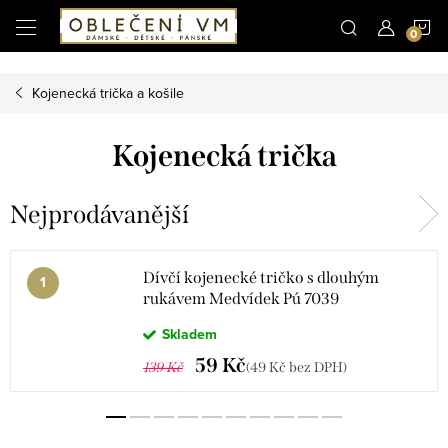
Microsoft Clarity
N
Přejít
na
obsah
K
Kojenecká trička a košile
Kojenecká trička
Nejprodávanější
Dívčí kojenecké tričko s dlouhým
rukávem Medvídek Pú 7039
Skladem
59 Kč
139 Kč
(49 Kč bez DPH)