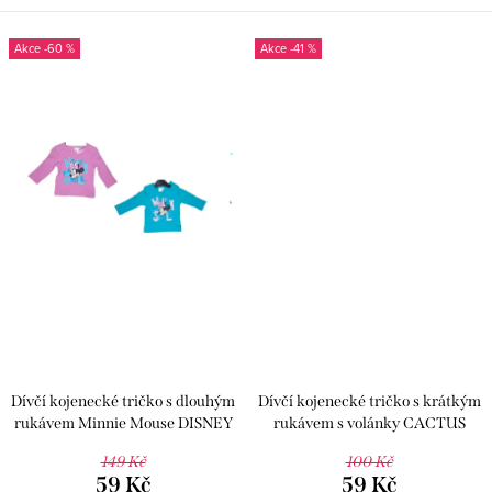
-60 %
-41 %
Dívčí kojenecké tričko s dlouhým
Dívčí kojenecké tričko s krátkým
rukávem Minnie Mouse DISNEY
rukávem s volánky CACTUS
84878
CLONE JTK1191
149 Kč
100 Kč
59 Kč
59 Kč