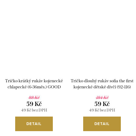
Tričko krátký rukáv kojenecké
Tričko dlouhý rukáv sofia the first
chlapecké (6-36měs.) GOOD
kojenecké dětské dívčí (92-116)
CHILDREN CP997 bílá 12M
SETINO 961-164 růžová 104
88 Kč
184 Kč
59 Kč
59 Kč
49 Kč bez DPH
49 Kč bez DPH
DETAIL
DETAIL