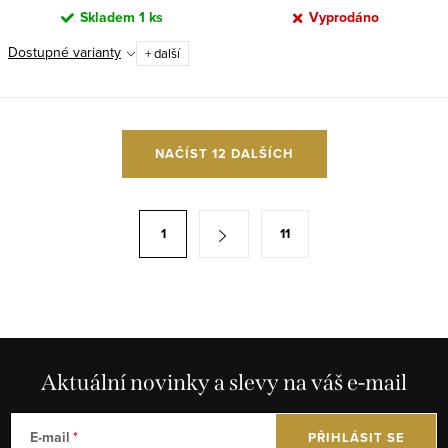
Skladem
1 ks
Vyprodáno
Dostupné varianty
+ další
O
NAČÍST 12 DALŠÍCH
v
l
á
S
1
11
d
t
a
r
c
á
í
n
p
k
r
Aktuální novinky a slevy na váš e-mail
o
v
v
k
á
E-mail
PŘIHLÁSIT SE