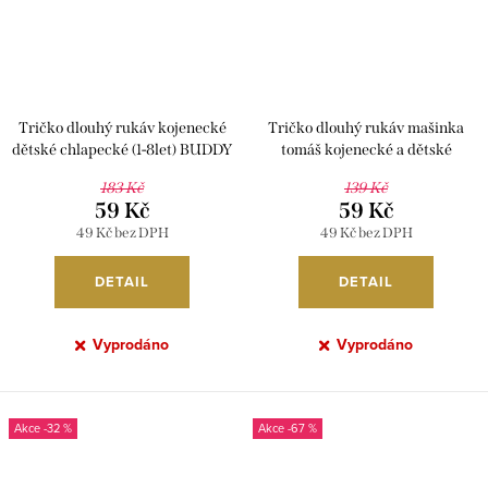
Tričko dlouhý rukáv kojenecké
Tričko dlouhý rukáv mašinka
dětské chlapecké (1-8let) BUDDY
tomáš kojenecké a dětské
5689
chlapecké ( 92-122) EPLUSM 52
183 Kč
139 Kč
02 286
59 Kč
59 Kč
49 Kč bez DPH
49 Kč bez DPH
DETAIL
DETAIL
Vyprodáno
Vyprodáno
-32 %
-67 %