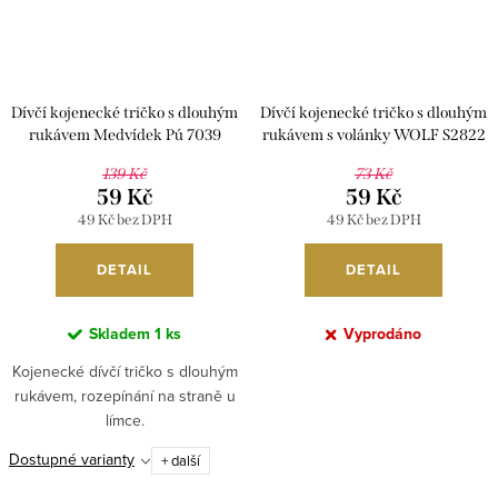
t
k
ů
t
ů
Dívčí kojenecké tričko s dlouhým
Dívčí kojenecké tričko s dlouhým
rukávem Medvídek Pú 7039
rukávem s volánky WOLF S2822
139 Kč
73 Kč
59 Kč
59 Kč
49 Kč bez DPH
49 Kč bez DPH
DETAIL
DETAIL
Skladem
1 ks
Vyprodáno
Kojenecké dívčí tričko s dlouhým
rukávem, rozepínání na straně u
límce.
Dostupné varianty
+ další