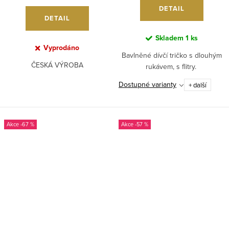
DETAIL
DETAIL
Skladem
1 ks
Vyprodáno
Bavlněné dívčí tričko s dlouhým
ČESKÁ VÝROBA
rukávem, s flitry.
Dostupné varianty
+ další
-67 %
-57 %