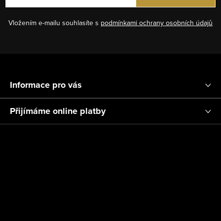
y
n
v
í
Vložením e-mailu souhlasíte s
podmínkami ochrany osobních údajů
ý
p
i
Z
s
á
u
Informace pro vás
p
a
Přijímáme online platby
t
í