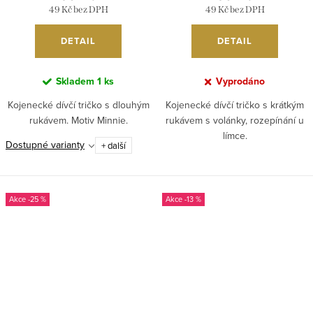
49 Kč bez DPH
49 Kč bez DPH
DETAIL
DETAIL
Skladem
1 ks
Vyprodáno
Kojenecké dívčí tričko s dlouhým
Kojenecké dívčí tričko s krátkým
rukávem. Motiv Minnie.
rukávem s volánky, rozepínání u
límce.
Dostupné varianty
+ další
-25 %
-13 %