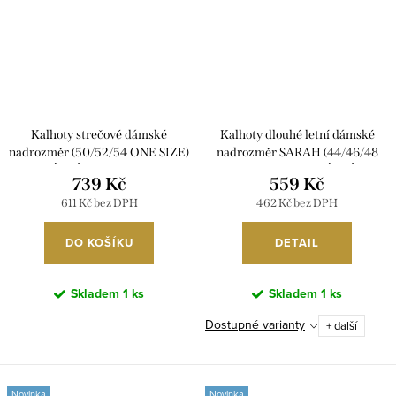
Kalhoty strečové dámské
Kalhoty dlouhé letní dámské
nadrozměr (50/52/54 ONE SIZE)
nadrozměr SARAH (44/46/48
ITALSKÁ MÓDA IM426091/DUR
ONE SIZE) ITALSKÁ MÓDA
739 Kč
559 Kč
IMD26094586/DUR
611 Kč bez DPH
462 Kč bez DPH
DO KOŠÍKU
DETAIL
Skladem
1 ks
Skladem
1 ks
Dostupné varianty
+ další
Novinka
Novinka