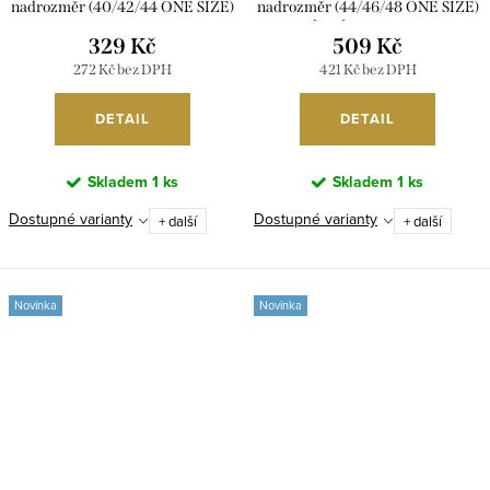
nadrozměr (40/42/44 ONE SIZE)
nadrozměr (44/46/48 ONE SIZE)
IMPSM256751/DUR
ITALSKÁ MÓDA IM426157/DUR
329 Kč
509 Kč
272 Kč bez DPH
421 Kč bez DPH
DETAIL
DETAIL
Skladem
1 ks
Skladem
1 ks
Dostupné varianty
Dostupné varianty
+ další
+ další
Novinka
Novinka