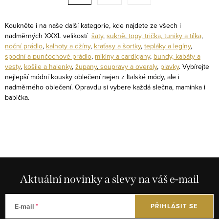
t
a
r
c
á
Koukněte i na naše další kategorie, kde najdete ze všech i
í
nadměrných XXXL velikostí
šaty
,
sukně
,
topy, trička, tuniky a tílka
,
n
noční prádlo
,
kalhoty a džíny
,
kraťasy a šortky
,
tepláky a legíny
,
p
k
spodní a punčochové prádlo
,
mikiny a cardigany
,
bundy, kabáty a
r
o
vesty
,
košile a halenky
,
župany
,
soupravy a overaly
,
plavky
. Vybírejte
v
nejlepší módní kousky oblečení nejen z Italské módy, ale i
v
k
nadměrného oblečení. Opravdu si vybere každá slečna, maminka i
á
babička.
y
n
v
í
ý
p
i
s
u
Aktuální novinky a slevy na váš e-mail
E-mail
PŘIHLÁSIT SE