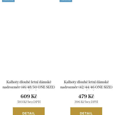
Kalhoty dlouhé letní dámské
Kalhoty dlouhé letní dámské
nadrozměr (46/48/50 ONE SIZE)
nadrozměr (42/44/46 ONE SIZE)
ITALSKÁ MÓDA
ITALSKÁ MÓDA
609 Kč
479 Kč
IMD26097/DUR
IMC26094/DUR
503 Kč bez DPH
396 Kč bez DPH
DETAIL
DETAIL