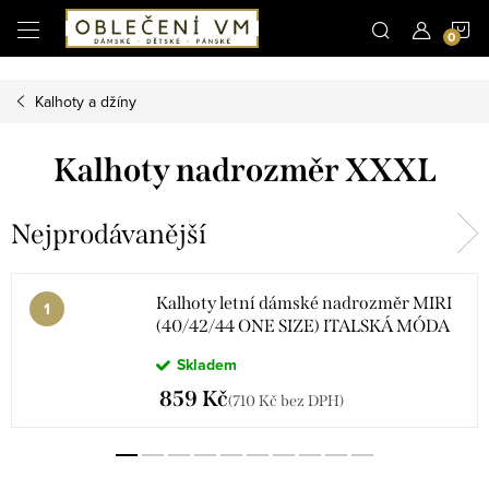
Microsoft Clarity
N
Přejít
na
obsah
K
Kalhoty a džíny
Kalhoty nadrozměr XXXL
Nejprodávanější
Kalhoty letní dámské nadrozměr MIRI
(40/42/44 ONE SIZE) ITALSKÁ MÓDA
IMC26186456/DUR
Skladem
859 Kč
(710 Kč bez DPH)