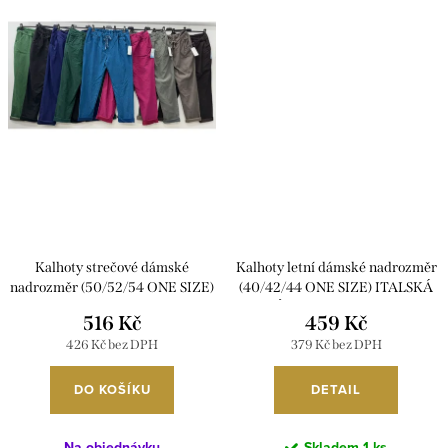
Kalhoty strečové dámské
Kalhoty letní dámské nadrozměr
nadrozměr (50/52/54 ONE SIZE)
(40/42/44 ONE SIZE) ITALSKÁ
ITALSKá MóDA IM425756
MÓDA IMC26204/DUR
516 Kč
459 Kč
426 Kč bez DPH
379 Kč bez DPH
DO KOŠÍKU
DETAIL
Na objednávku
Skladem
1 ks