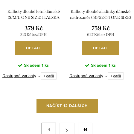
Kalhoty dlouhé letní dámské
Kalhoty dlouhé aladinky dámské
(S/M/L ONE SIZE) ITALSKÁ
nadrozměr (50/52/54 ONE SIZE)
MÓDA IMC26061/DUR
ITALSKÁ MÓDA
379 Kč
759 Kč
IMC26003265/DUR
313 Kč bez DPH
627 Kč bez DPH
DETAIL
DETAIL
Skladem
1 ks
Skladem
1 ks
Dostupné varianty
Dostupné varianty
+ další
+ další
O
NAČÍST 12 DALŠÍCH
v
l
á
S
1
14
d