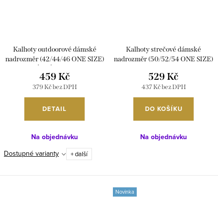
t
k
ů
t
ů
Kalhoty outdoorové dámské
Kalhoty strečové dámské
nadrozměr (42/44/46 ONE SIZE)
nadrozměr (50/52/54 ONE SIZE)
ITALSKÁ MÓDA IMC26014
ITALSKá MóDA IM425756/DUR
459 Kč
529 Kč
50/52/54 ONE SIZE černá
379 Kč bez DPH
437 Kč bez DPH
DETAIL
DO KOŠÍKU
Na objednávku
Na objednávku
Dostupné varianty
+ další
Novinka