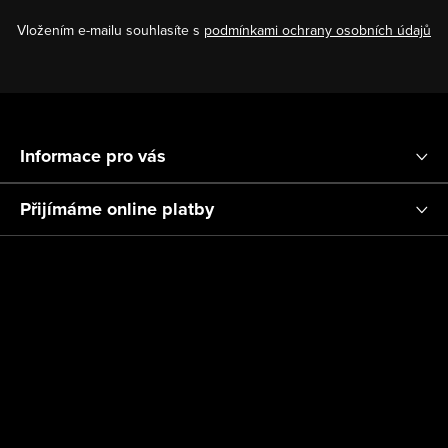
Vložením e-mailu souhlasíte s
podmínkami ochrany osobních údajů
Z
á
Informace pro vás
p
a
Přijímáme online platby
t
í