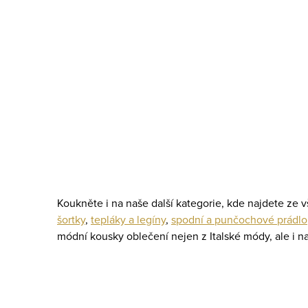
O
v
l
S
á
t
d
r
a
á
c
Koukněte i na naše další kategorie, kde najdete ze
n
šortky
,
tepláky a legíny
,
spodní a punčochové prádlo
í
k
módní kousky oblečení nejen z Italské módy, ale i 
p
o
v
r
á
v
n