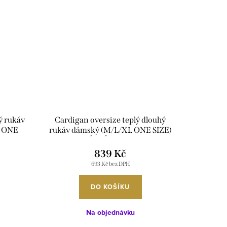
ý rukáv
Cardigan oversize teplý dlouhý
6 ONE
rukáv dámský (M/L/XL ONE SIZE)
A
ITALSKÁ MÓDA IMD24292
839 Kč
693 Kč bez DPH
DO KOŠÍKU
Na objednávku