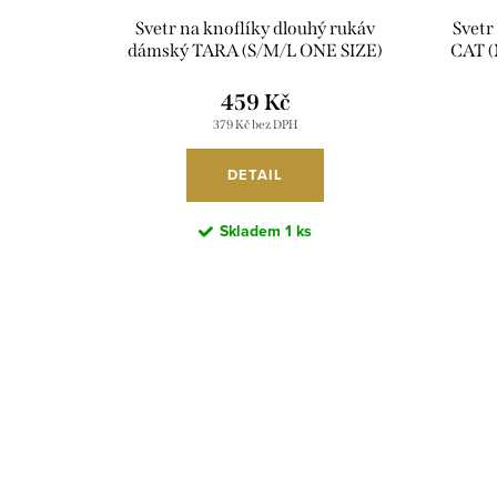
Svetr na knoflíky dlouhý rukáv
Svetr
dámský TARA (S/M/L ONE SIZE)
CAT 
ITALSKá Móda IMSM251167/DUR
459 Kč
379 Kč bez DPH
DETAIL
Skladem
1 ks