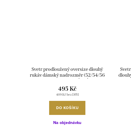
Svetr prodloužený oversize dlouhý
Svetr
rukáv dámský nadrozměr (52/54/56
dlouh
ONE SIZE) ITALSKÁ MÓDA
SIZE
IMD25166
495 Kč
409 Kč bez DPH
DO KOŠÍKU
Na objednávku