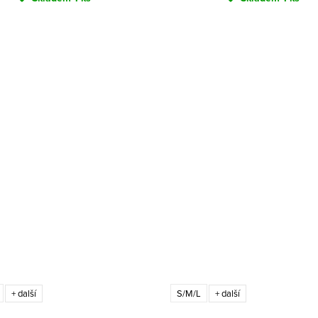
S/M/L
+ další
+ další