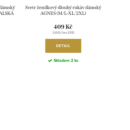
 dámský
Svetr ženilkový dlouhý rukáv dámský
TALSKÁ
AGNES (M/L-XL/2XL)
DU
AMBITIONFLY AMB25N413T/DU
409 Kč
338 Kč bez DPH
DETAIL
Skladem
2 ks