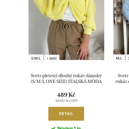
o
p
d
r
u
o
k
d
t
u
S/M/L
M/L
+ další
ů
k
t
Svetr pletený dlouhý rukáv dámský
Svetr
(S/M/L ONE SIZE) ITALSKÁ MÓDA
rukáv
ů
IMWKR26001/DU
AMBIT
489 Kč
404 Kč bez DPH
DETAIL
Skladem
1 ks