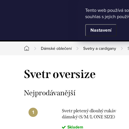
Microsoft Clarity
Přejít
Tento web používá so
Jak nakupovat
Nejčastější otázky
Obchodní podmínky
souhlas s jejich použ
na
obsah
BESTSELLERY
Nastavení
Dámské oblečení
Svetry a cardigany
Domů
Svetr oversize
Nejprodávanější
Svetr pletený dlouhý rukáv
dámský (S/M/L ONE SIZE)
ITALSKÁ MÓDA
Skladem
IMWKR26001/DU