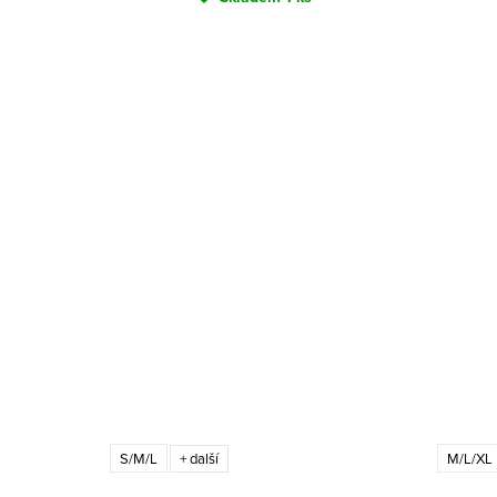
S/M/L
M/L/XL
+ další