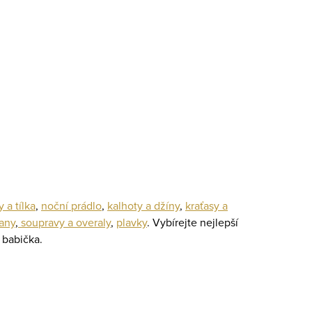
y a tílka
,
noční prádlo
,
kalhoty a džíny
,
kraťasy a
any
,
soupravy a overaly
,
plavky
. Vybírejte nejlepší
 babička.