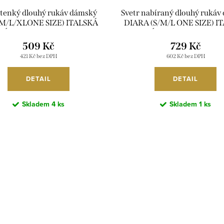
 tenký dlouhý rukáv dámský
Svetr nabíraný dlouhý rukáv
(M/L/XLONE SIZE) ITALSKÁ
DIARA (S/M/L ONE SIZE) I
MÓDA IMSM251137/DU
MÓDA IMSM251136/
509 Kč
729 Kč
421 Kč bez DPH
602 Kč bez DPH
DETAIL
DETAIL
Skladem
4 ks
Skladem
1 ks