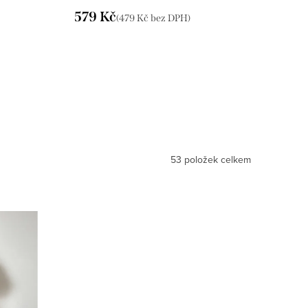
IMD25162/DUR
579 Kč
(479 Kč bez DPH)
53
položek celkem