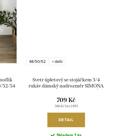
48/50/52
+ další
noflík
Svetr úpletový se stojáčkem 3/4
0/52/54
rukáv dámský nadrozměr SIMONA
ÓDA
(48/50/52 ONE SIZE) ITALSKÁ
MÓDA IMSM251170/DUR
709 Kč
586 Kč bez DPH
DETAIL
Skladem
1 ks