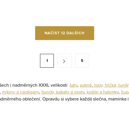
NAČÍST 12 DALŠÍCH
1
5
 všech i nadměrných XXXL velikostí
šaty
,
sukně
,
topy, trička, tunik
,
mikiny a cardigany
,
bundy, kabáty a vesty
,
košile a halenky
,
žup
nadměrného oblečení. Opravdu si vybere každá slečna, maminka i