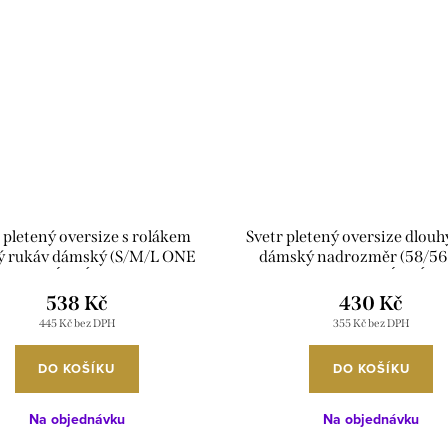
 pletený oversize s rolákem
Svetr pletený oversize dlouh
ý rukáv dámský (S/M/L ONE
dámský nadrozměr (58/5
) ITALSKÁ MÓDA IMD24495
SIZE) ITALSKÁ MÓD
IMD24AUTUM
538 Kč
430 Kč
445 Kč bez DPH
355 Kč bez DPH
DO KOŠÍKU
DO KOŠÍKU
Na objednávku
Na objednávku