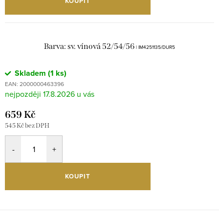
KOUPIT
Barva: sv. vínová 52/54/56
| IM4251135/DUR5
Skladem
(1 ks)
EAN:
2000000463396
17.8.2026
659 Kč
545 Kč bez DPH
KOUPIT