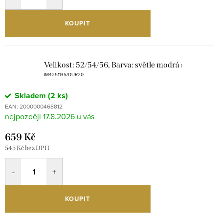
KOUPIT
Velikost: 52/54/56, Barva: světle modrá
|
IM4251135/DUR20
Skladem
(2 ks)
EAN:
2000000468812
17.8.2026
659 Kč
545 Kč bez DPH
KOUPIT