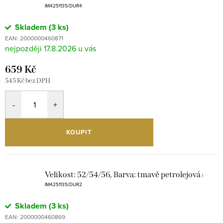
IM4251135/DUR4
Skladem
(3 ks)
EAN:
2000000460871
17.8.2026
659 Kč
545 Kč bez DPH
KOUPIT
Velikost: 52/54/56, Barva: tmavě petrolejová
|
IM4251135/DUR2
Skladem
(3 ks)
EAN:
2000000460869