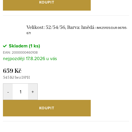
KOUPIT
Velikost: 52/54/56, Barva: hnědá
| IM4251135/DUR-96795-
671
Skladem
(1 ks)
EAN:
2000000460108
17.8.2026
659 Kč
545 Kč bez DPH
KOUPIT