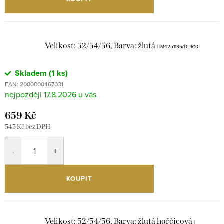
Velikost: 52/54/56, Barva: žlutá
| IM4251135/DUR10
Skladem
(1 ks)
EAN:
2000000467031
17.8.2026
659 Kč
545 Kč bez DPH
KOUPIT
Velikost: 52/54/56, Barva: žlutá hořčicová
|