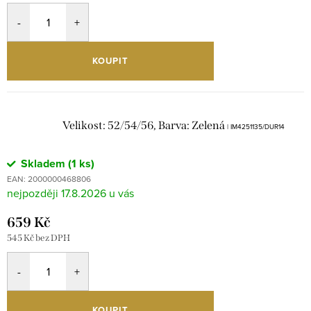
KOUPIT
Velikost: 52/54/56, Barva: Zelená
| IM4251135/DUR14
Skladem
(1 ks)
EAN:
2000000468806
17.8.2026
659 Kč
545 Kč bez DPH
KOUPIT