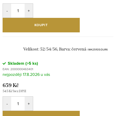
KOUPIT
Velikost: 52/54/56, Barva: červená
| IM4251135/DUR6
Skladem
(>5 ks)
EAN:
2000000463401
17.8.2026
659 Kč
545 Kč bez DPH