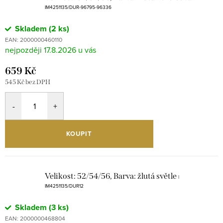
IM4251135/DUR-96795-96336
Skladem
(2 ks)
EAN:
2000000460110
17.8.2026
659 Kč
545 Kč bez DPH
KOUPIT
Velikost: 52/54/56, Barva: žlutá světle
|
IM4251135/DUR12
Skladem
(3 ks)
EAN:
2000000468804