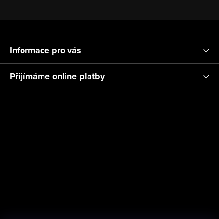
Z
á
Informace pro vás
p
a
Přijímáme online platby
t
í