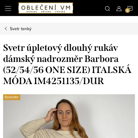
Microsoft Clarity
N
Přejít
na
obsah
K
Svetr tenký
Svetr úpletový dlouhý rukáv
dámský nadrozměr Barbora
(52/54/56 ONE SIZE) ITALSKÁ
MÓDA IM4251135/DUR
Bestseller