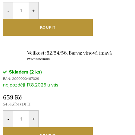
KOUPIT
Velikost: 52/54/56, Barva: vínová tmavá
|
IM4251135/DUR8
Skladem
(2 ks)
EAN:
2000000467029
17.8.2026
659 Kč
545 Kč bez DPH