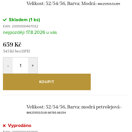
Velikost: 52/54/56, Barva: Modrá
| IM4251135/DUR11
Skladem
(1 ks)
EAN:
2000000467032
17.8.2026
659 Kč
545 Kč bez DPH
KOUPIT
Velikost: 52/54/56, Barva: modrá petrolejová
|
IM4251135/DUR-96795-96354
Vyprodáno
EAN:
2000000460109