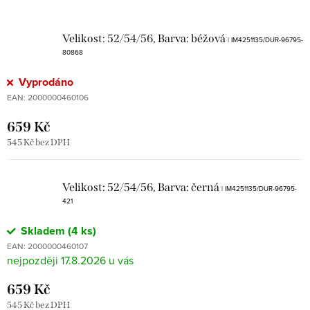
Velikost: 52/54/56, Barva: béžová
| IM4251135/DUR-96795-
80868
Vyprodáno
EAN:
2000000460106
659 Kč
545 Kč bez DPH
Velikost: 52/54/56, Barva: černá
| IM4251135/DUR-96795-
421
Skladem
(4 ks)
EAN:
2000000460107
17.8.2026
659 Kč
545 Kč bez DPH