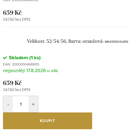
659 Kč
545 Kč bez DPH
Velikost: 52/54/56, Barva: oranžová
| IM4251135/DUR13
Skladem
(1 ks)
EAN:
2000000468805
17.8.2026
659 Kč
545 Kč bez DPH
KOUPIT