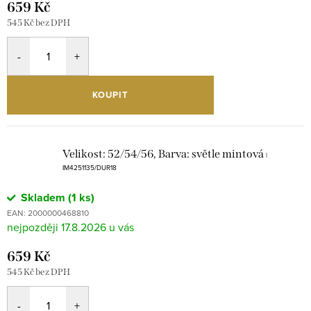
659 Kč
545 Kč bez DPH
KOUPIT
Velikost: 52/54/56, Barva: světle mintová
|
IM4251135/DUR18
Skladem
(1 ks)
EAN:
2000000468810
17.8.2026
659 Kč
545 Kč bez DPH