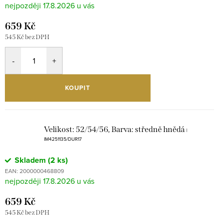
17.8.2026
659 Kč
545 Kč bez DPH
KOUPIT
Velikost: 52/54/56, Barva: středně hnědá
|
IM4251135/DUR17
Skladem
(2 ks)
EAN:
2000000468809
17.8.2026
659 Kč
545 Kč bez DPH