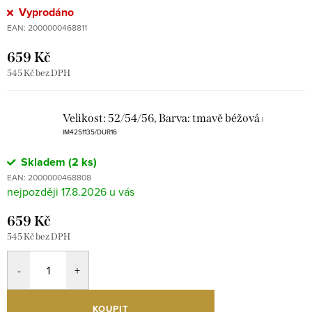
Vyprodáno
EAN:
2000000468811
659 Kč
545 Kč bez DPH
Velikost: 52/54/56, Barva: tmavě béžová
|
IM4251135/DUR16
Skladem
(2 ks)
EAN:
2000000468808
17.8.2026
659 Kč
545 Kč bez DPH
KOUPIT