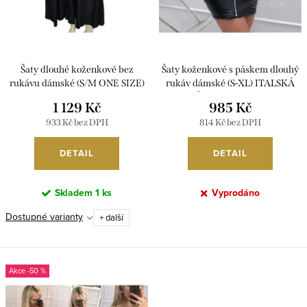
t
k
ů
t
ů
Šaty dlouhé koženkové bez
Šaty koženkové s páskem dlouhý
rukávu dámské (S/M ONE SIZE)
rukáv dámské (S-XL) ITALSKÁ
ITALSKá MóDA
MÓDA IMWD20384
1 129 Kč
985 Kč
IMHMS23163/DUR
933 Kč bez DPH
814 Kč bez DPH
DETAIL
DETAIL
Skladem
1 ks
Vyprodáno
Dostupné varianty
+ další
-50 %