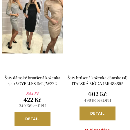
Šaty dámské broušená koženka
Šaty brúsená koženka dámske (sl)
(s-l) VOYELLES IMTJW322
ITALSKÁ MÓDA IM9188855
602 Kč
844 Kč
422 Kč
498 Kč bez DPH
349 Kč bez DPH
DETAIL
DETAIL