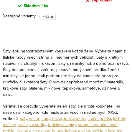
Vyprodáno
Skladem
1 ks
Dostupné varianty
+ další
O
v
Šaty jsou nepostradatelným kouskem každé ženy. Vybírejte nejen z
l
Italské módy všech střihů a i nadměrných velikostí. Šaty s krátkým
rukávem, s dlouhým rukávem, šaty s ramínky nebo úplně bez rukávů.
á
Šaty do společnosti, večerní, plesové, motýlkové, prodloužené i
d
minišaty. Je jedno jestli potřebujete šaty do kanceláře nebo pro
a
družičky či svatební šaty. Opravdu nepřeberné množství materiálů,
c
krajkové šaty, plátěné, mikinové, teplákové, sametové, džínové a
další.
í
p
Věříme, že opravdu vyberete nejen šaty, ale určitě koukněte i na
r
naše další kategorie, kde najdete ze všech i nadměrných XXXL
v
velikostí
šaty
,
sukně
,
topy, trička, tuniky a tílka
,
noční prádlo
,
kalhoty
a džíny
,
kraťasy a šortky
,
tepláky a legíny
,
spodní a punčochové
k
prádlo
,
mikiny a cardigany
,
bundy, kabáty a vesty
,
košile a halenky
,