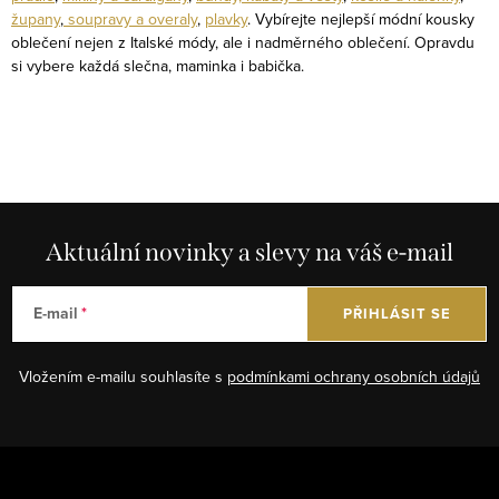
y
župany
,
soupravy a overaly
,
plavky
. Vybírejte nejlepší módní kousky
v
oblečení nejen z Italské módy, ale i nadměrného oblečení. Opravdu
ý
si vybere každá slečna, maminka i babička.
p
i
s
u
Aktuální novinky a slevy na váš e-mail
E-mail
PŘIHLÁSIT SE
Vložením e-mailu souhlasíte s
podmínkami ochrany osobních údajů
Z