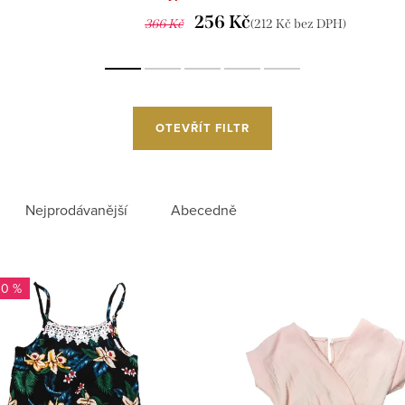
256 Kč
366 Kč
(212 Kč bez DPH)
OTEVŘÍT FILTR
Nejprodávanější
Abecedně
30 %