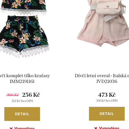
včí komplet tílko kraťasy
Dívčí letní overal - Italsk
IMM2191161
IVD21036
256 Kč
473 Kč
366 Kč
391 Kč bez DPH
212 Kč bez DPH
DETAIL
DETAIL
Vyprodáno
Vyprodáno