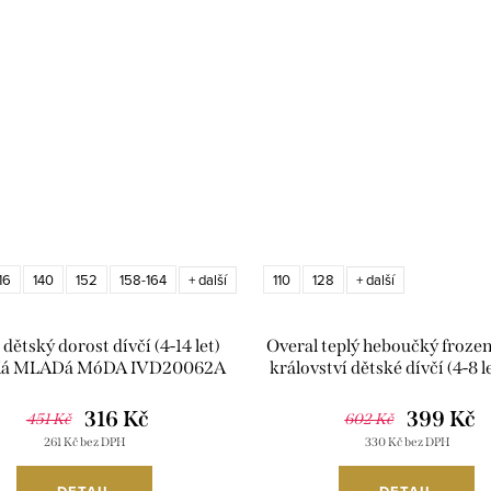
16
140
152
158-164
110
128
+ další
+ další
dětský dorost dívčí (4-14 let)
Overal teplý heboučký froze
Ká MLADá MóDA IVD20062A
království dětské dívčí (4-8 
CITY HS2100
316 Kč
399 Kč
451 Kč
602 Kč
261 Kč bez DPH
330 Kč bez DPH