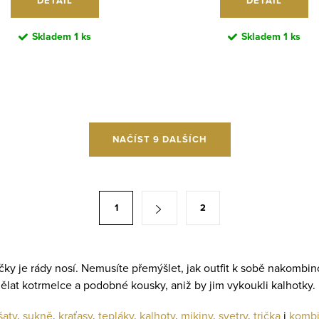
DETAIL
DETAIL
Skladem
1 ks
Skladem
1 ks
NAČÍST 9 DALŠÍCH
1
2
ičky je rády nosí. Nemusíte přemýšlet, jak outfit k sobě nakombi
lat kotrmelce a podobné kousky, aniž by jim vykoukli kalhotky.
šaty
,
sukně
,
kraťasy
,
tepláky
,
kalhoty
,
mikiny
,
svetry
,
trička
i
komb