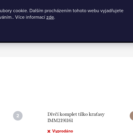
ubory cookie. Dalším procházením tohoto webu vyjadřujete
Podmínky ochrany osobních údajů
602121508
O nás
Doprava
íváním.. Více informací
zde
.
BLACK FRIDAY slevy až -80%
Dámské 
Dívčí komplet tílko kraťasy
IMM2191161
Vyprodáno