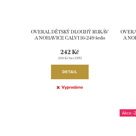
OVERAL DĚTSKÝ DLOUHÝ RUKÁV
OVERA
A NOHAVICE CALVI 16-249 šedo
A NOH
modrá 120
242 Kč
200 Kč bez DPH
DETAIL
Vyprodáno
-