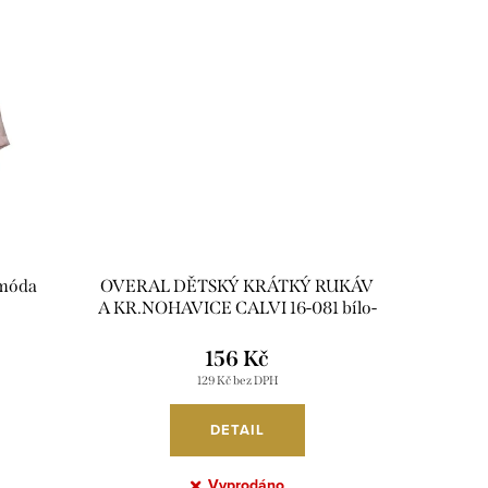
á móda
OVERAL DĚTSKÝ KRÁTKÝ RUKÁV
A KR.NOHAVICE CALVI 16-081 bílo-
zelená 140
156 Kč
129 Kč bez DPH
DETAIL
Vyprodáno