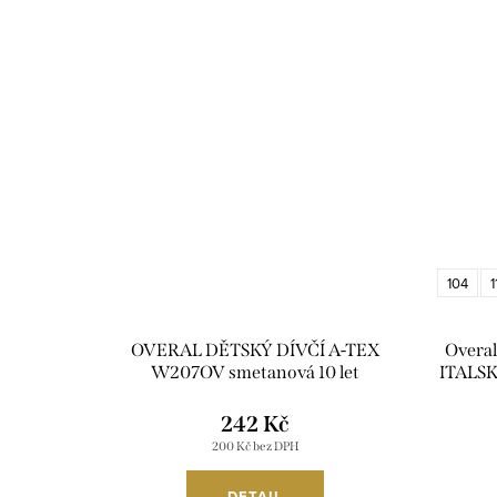
104
1
OVERAL DĚTSKÝ DÍVČÍ A-TEX
Overal 
W207OV smetanová 10 let
ITALS
242 Kč
200 Kč bez DPH
DETAIL