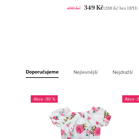
349 Kč
499 Kč
(288 Kč bez DPH)
V
ý
Ř
Doporučujeme
Nejlevnější
Nejdražší
p
a
i
z
-30 %
-
s
e
p
n
r
í