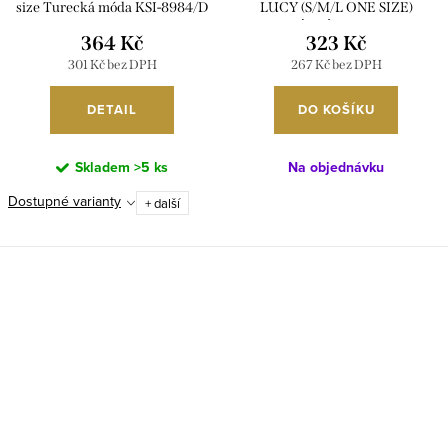
size Turecká móda KSI-8984/D
LUCY (S/M/L ONE SIZE)
ITALSKÁ MÓDA IMD26015
364 Kč
323 Kč
301 Kč bez DPH
267 Kč bez DPH
DETAIL
DO KOŠÍKU
Skladem
>5 ks
Na objednávku
Dostupné varianty
+ další