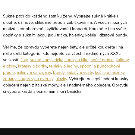
t
a
r
c
á
Sukně patří do každého šatníku ženy. Vybírejte sukně krátké i
í
dlouhé, džínové, skládané nebo s žabičkováním. A všech možných
n
motivů, jednobarevné i kytičkované i leopardí. Koukněte i na svělé
p
k
doplňky s sukním jakou jsou trička, halenky, košile i džínové bundy.
r
o
v
Věříme, že opravdu vyberete nejen šaty, ale určitě koukněte i na
v
k
naše další kategorie, kde najdete ze všech i nadměrných XXXL
á
velikostí
šaty
,
sukně
,
topy, trička, tuniky a tílka
,
noční prádlo
,
kalhoty
y
n
a džíny
,
kraťasy a šortky
,
tepláky a legíny
,
spodní a punčochové
v
prádlo
,
mikiny a cardigany
,
bundy, kabáty a vesty
,
košile a halenky
,
í
ý
župany
,
soupravy a overaly
,
plavky
. Vybírejte nejlepší módní kousky
p
oblečení nejen z Italské módy, ale i nadměrného oblečení. Opravdu
si vybere každá slečna, maminka i babička.
i
s
u