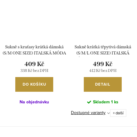
Sukně s kraťasy krátká dámská
Sukně krátká třpytivá dámská
(S/M ONE SIZE) ITALSKÁ MÓDA
(S/M/L ONE SIZE) ITALSKÁ
IMD23169
MÓDA IMPLP2468473075/DU
409 Kč
499 Kč
338 Kč bez DPH
412 Kč bez DPH
DO KOŠÍKU
DETAIL
Na objednávku
Skladem
1 ks
Dostupné varianty
+ další