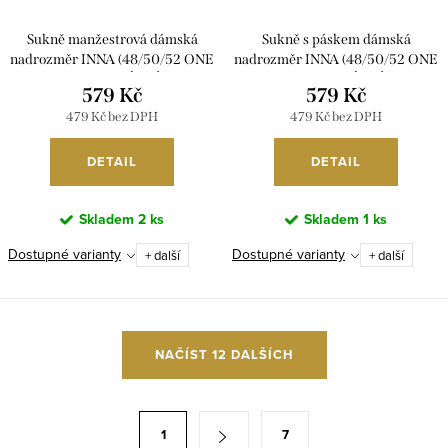
Sukně manžestrová dámská
Sukně s páskem dámská
nadrozměr INNA (48/50/52 ONE
nadrozměr INNA (48/50/52 ONE
SIZE) ITALSKÁ MÓDA
SIZE) ITALSKÁ MÓDA
579 Kč
579 Kč
IM4251143/DUR
IM4251142/DUR
479 Kč bez DPH
479 Kč bez DPH
DETAIL
DETAIL
Skladem
2 ks
Skladem
1 ks
Dostupné varianty
Dostupné varianty
+ další
+ další
O
NAČÍST 12 DALŠÍCH
v
l
á
S
1
7
d