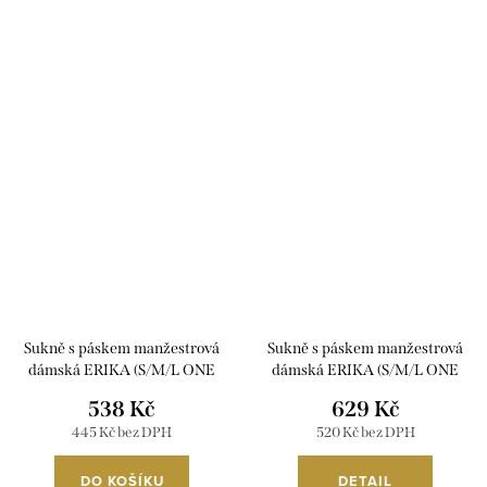
Sukně s páskem manžestrová
Sukně s páskem manžestrová
dámská ERIKA (S/M/L ONE
dámská ERIKA (S/M/L ONE
SIZE) ITALSKá MóDA
SIZE) ITALSKá MóDA
538 Kč
629 Kč
IMSM251149
IMSM251149/DU
445 Kč bez DPH
520 Kč bez DPH
DO KOŠÍKU
DETAIL