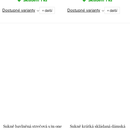
Skladem
1 ks
Skladem
1 ks
Dostupné varianty
Dostupné varianty
+ další
+ další
Sukně bavlněná strečová s/m one
Sukně krátká skládaná dámská