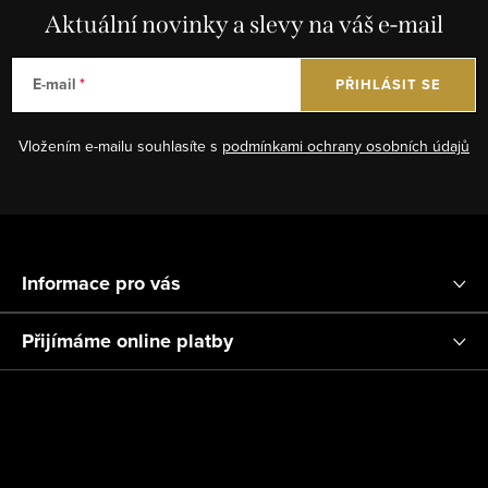
Aktuální novinky a slevy na váš e-mail
E-mail
PŘIHLÁSIT SE
Vložením e-mailu souhlasíte s
podmínkami ochrany osobních údajů
Z
á
Informace pro vás
p
a
Přijímáme online platby
t
í