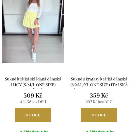
Sukně krátká skládaná dámská
Sukně s kraťasy krátká dámská
LUCY (S/M/L ONE SIZE)
(S/M-L/XL ONE SIZE) ITALSKÁ
ITALSKÁ MÓDA
MÓDA PMWAX26AX-49557/DU
509 Kč
359 Kč
IMD26015/DUR
421 Kč bez DPH
297 Kč bez DPH
DETAIL
DETAIL