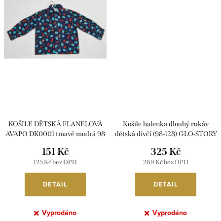
KOŠILE DĚTSKÁ FLANELOVÁ
Košile halenka dlouhý rukáv
AVAPO DK0001 tmavě modrá 98
dětská dívčí (98-128) GLO-STORY
GYQ-4689
151 Kč
325 Kč
125 Kč bez DPH
269 Kč bez DPH
DETAIL
DETAIL
Vyprodáno
Vyprodáno