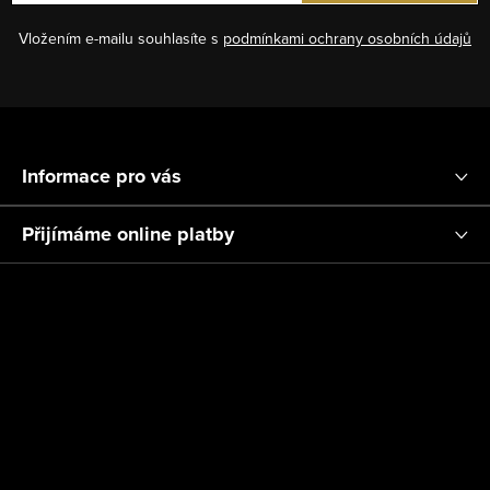
i
Vložením e-mailu souhlasíte s
podmínkami ochrany osobních údajů
s
u
Z
á
Informace pro vás
p
a
Přijímáme online platby
t
í