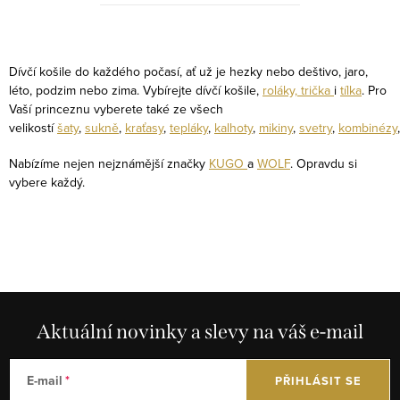
O
v
Dívčí košile do každého počasí, ať už je hezky nebo deštivo, jaro,
l
léto, podzim nebo zima. Vybírejte dívčí košile,
roláky,
trička
i
tílka
. Pro
Vaší princeznu vyberete také ze všech
á
velikostí
šaty
,
sukně
,
kraťasy
,
tepláky
,
kalhoty
,
mikiny
,
svetry
,
kombinézy
,
d
a
Nabízíme nejen nejznámější značky
KUGO
a
WOLF
. Opravdu si
c
vybere každý.
í
p
r
v
k
y
Aktuální novinky a slevy na váš e-mail
v
ý
E-mail
PŘIHLÁSIT SE
p