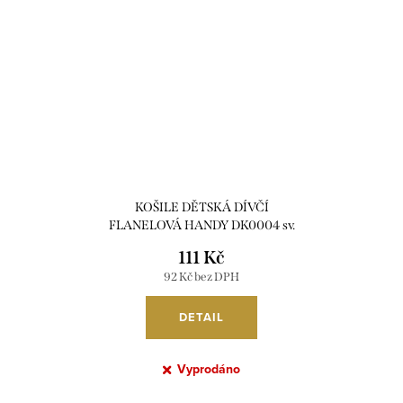
KOŠILE DĚTSKÁ DÍVČÍ
FLANELOVÁ HANDY DK0004 sv.
růžová 104
111 Kč
92 Kč bez DPH
DETAIL
Vyprodáno