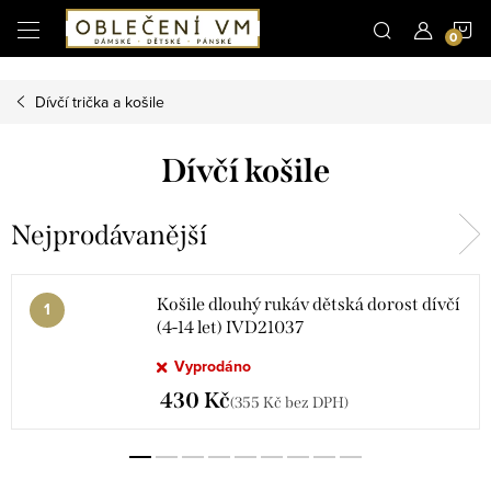
Microsoft Clarity
N
Přejít
na
obsah
K
Dívčí trička a košile
Dívčí košile
Nejprodávanější
Košile dlouhý rukáv dětská dorost dívčí
(4-14 let) IVD21037
Vyprodáno
430 Kč
(355 Kč bez DPH)