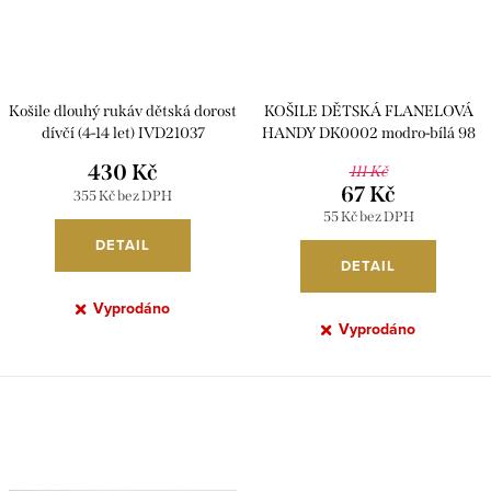
t
k
ů
t
ů
Košile dlouhý rukáv dětská dorost
KOŠILE DĚTSKÁ FLANELOVÁ
dívčí (4-14 let) IVD21037
HANDY DK0002 modro-bílá 98
430 Kč
111 Kč
67 Kč
355 Kč bez DPH
55 Kč bez DPH
DETAIL
DETAIL
Vyprodáno
Vyprodáno