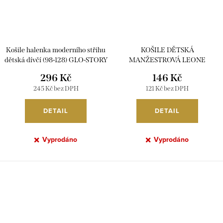
Košile halenka moderního střihu
KOŠILE DĚTSKÁ
dětská dívčí (98-128) GLO-STORY
MANŽESTROVÁ LEONE
GCS-3759 fialová 104
DK0003 tm.modrá 100
296 Kč
146 Kč
245 Kč bez DPH
121 Kč bez DPH
DETAIL
DETAIL
Vyprodáno
Vyprodáno