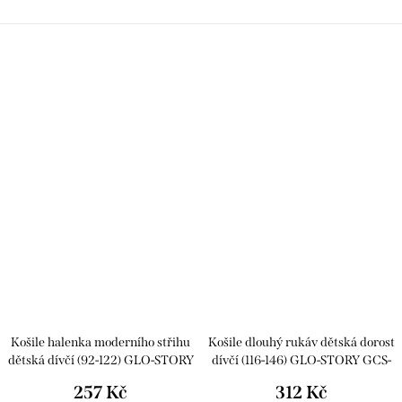
Košile halenka moderního střihu
Košile dlouhý rukáv dětská dorost
dětská dívčí (92-122) GLO-STORY
dívčí (116-146) GLO-STORY GCS-
GCS-8549
6825 růžové-fialová 140
257 Kč
312 Kč