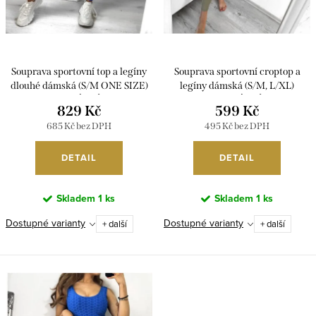
t
k
ů
t
ů
Souprava sportovní top a legíny
Souprava sportovní croptop a
dlouhé dámská (S/M ONE SIZE)
legíny dámská (S/M, L/XL)
ITALSKÁ MÓDA
TURECKÁ MÓDA
829 Kč
599 Kč
IMPLP23001/DU
TMWL238808/DU
685 Kč bez DPH
495 Kč bez DPH
DETAIL
DETAIL
Skladem
1 ks
Skladem
1 ks
Dostupné varianty
Dostupné varianty
+ další
+ další