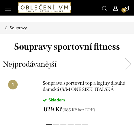
Microsoft Clarity
N
Přejít
na
obsah
K
Soupravy
Soupravy sportovní fitness
Nejprodávanější
Souprava sportovní top a legíny dlouhé
dámská (S/M ONE SIZE) ITALSKÁ
MÓDA IMPLP23001/DU
Skladem
829 Kč
(685 Kč bez DPH)