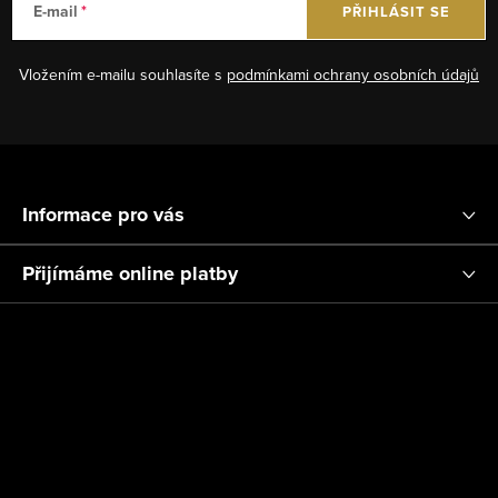
E-mail
PŘIHLÁSIT SE
í
p
Vložením e-mailu souhlasíte s
podmínkami ochrany osobních údajů
r
v
k
Z
y
á
v
Informace pro vás
ý
p
p
a
Přijímáme online platby
i
t
s
í
u