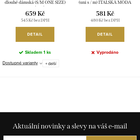
dlouhé dámská (S/M ONE SIZE)
(uni s / m) ITALSKÁ MÓDA
ITALSKÁ MÓDA
IM22019076 / DR
659 Kč
581 Kč
IMPLP2372755/DU
545 Kč bez DPH
480 Kč bez DPH
DETAIL
DETAIL
Skladem
1 ks
Vyprodáno
Dostupné varianty
+ další
O
v
l
á
d
Aktuální novinky a slevy na váš e-mail
a
c