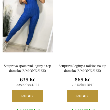
Souprava sportovní legíny a top
Souprava legíny a mikina na zip
dámská (S/M ONE SIZE)
dámská (S/M ONE SIZE)
ITALSKÁ MÓDA
ITALSKÁ MÓDA
639 Kč
869 Kč
IMWB23251/DU
IMWB23090/01/DU
528 Kč bez DPH
718 Kč bez DPH
DETAIL
DETAIL