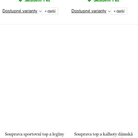
Skladem
1 ks
Skladem
1 ks
Dostupné varianty
Dostupné varianty
+ další
+ další
Souprava sportovní top a legíny
Souprava top a kalhoty dámská