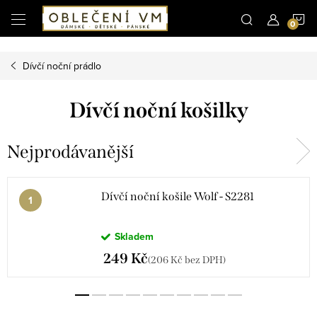
Microsoft Clarity
N
Přejít
na
obsah
K
Dívčí noční prádlo
Dívčí noční košilky
Nejprodávanější
Dívčí noční košile Wolf - S2281
Skladem
249 Kč
(206 Kč bez DPH)