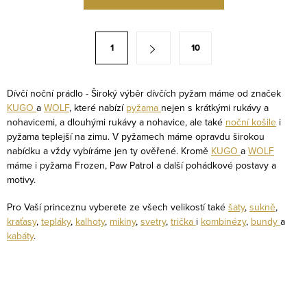
v
l
á
S
1
10
d
t
a
r
c
á
Dívčí noční prádlo - Široký výběr dívčích pyžam máme od značek
í
KUGO
a
WOLF
, které nabízí
pyžama
nejen s krátkými rukávy a
n
nohavicemi, a dlouhými rukávy a nohavice, ale také
noční košile
i
p
k
pyžama teplejší na zimu. V pyžamech máme opravdu širokou
r
o
nabídku a vždy vybíráme jen ty ověřené. Kromě
KUGO
a
WOLF
v
máme i pyžama Frozen, Paw Patrol a další pohádkové postavy a
v
k
motivy.
á
y
n
Pro Vaší princeznu vyberete ze všech velikostí také
šaty
,
sukně
,
v
kraťasy
,
tepláky
,
kalhoty
,
mikiny
,
svetry
,
trička
i
kombinézy
,
bundy
a
í
ý
kabáty
.
p
i
s
u