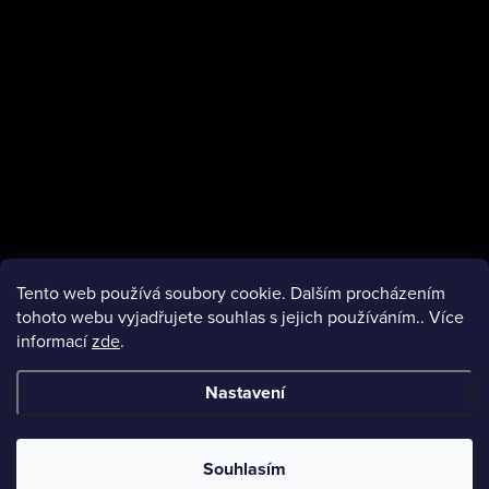
í
Tento web používá soubory cookie. Dalším procházením
tohoto webu vyjadřujete souhlas s jejich používáním.. Více
informací
zde
.
facebook
Nastavení
Copyright 2026
VMObleceni.cz
. Všechna práva vyhrazena.
Souhlasím
Vytvořil Shoptet