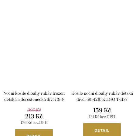
Noční košile dlouhý rukáv frozen
Košile noční dlouhý rukáv dětská
dětská a dorostenecká dívčí (98-
dívčí (98-128) KUGO T-1177
140) TV MANIA 161437
159 Kč
305 Kč
213 Kč
131 Kč bez DPH
176 Kč bez DPH
DETAIL