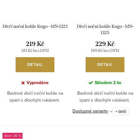
Dívčí noční košile Kugo - MN-1323
Dívčí noční košile Kugo - MN-
1325
219 Kč
229 Kč
181 Kč bez DPH
189 Kč bez DPH
DETAIL
DETAIL
Vyprodáno
Skladem
2 ks
Bavlnně dívčí noční košile na
Bavlnně dívčí noční košile na
spaní s dlouhým rukávem.
spaní s dlouhým rukávem.
Dostupné varianty
+ další
-30 %