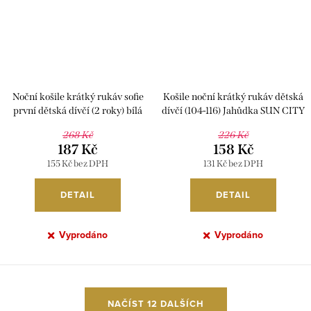
Noční košile krátký rukáv sofie
Košile noční krátký rukáv dětská
první dětská dívčí (2 roky) bílá
dívčí (104-116) Jahůdka SUN CITY
E12F2036 104/4roky oranžová
268 Kč
226 Kč
187 Kč
158 Kč
155 Kč bez DPH
131 Kč bez DPH
DETAIL
DETAIL
Vyprodáno
Vyprodáno
O
NAČÍST 12 DALŠÍCH