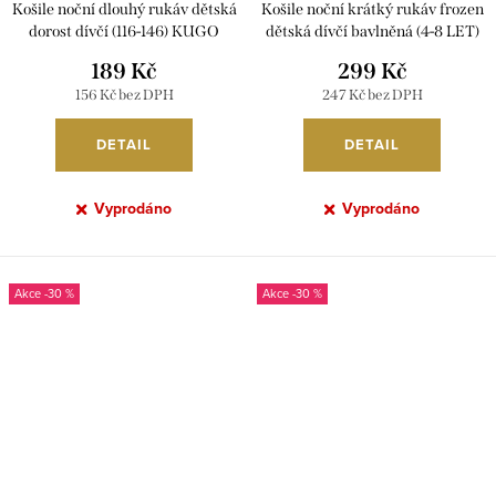
Košile noční dlouhý rukáv dětská
Košile noční krátký rukáv frozen
dorost dívčí (116-146) KUGO
dětská dívčí bavlněná (4-8 LET)
T1178
SUN CITY QE2020
189 Kč
299 Kč
156 Kč bez DPH
247 Kč bez DPH
DETAIL
DETAIL
Vyprodáno
Vyprodáno
-30 %
-30 %