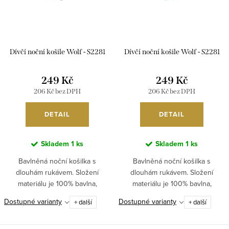
t
k
ů
t
ů
Dívčí noční košile Wolf - S2281
Dívčí noční košile Wolf - S2281
249 Kč
249 Kč
206 Kč bez DPH
206 Kč bez DPH
DETAIL
DETAIL
Skladem
1 ks
Skladem
1 ks
Bavlněná noční košilka s
Bavlněná noční košilka s
dlouhám rukávem. Složení
dlouhám rukávem. Složení
materiálu je 100% bavlna,
materiálu je 100% bavlna,
doporučená teplota praní je:
doporučená teplota praní je:
Dostupné varianty
Dostupné varianty
+ další
+ další
30°C. vel. 104 d: 56 cm, š....
30°C. vel. 104 d: 56 cm, š....