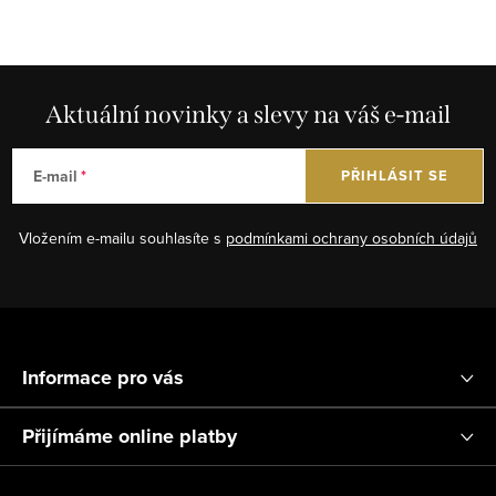
Aktuální novinky a slevy na váš e-mail
E-mail
PŘIHLÁSIT SE
Vložením e-mailu souhlasíte s
podmínkami ochrany osobních údajů
Z
á
Informace pro vás
p
a
Přijímáme online platby
t