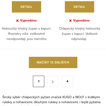
DETAIL
DETAIL
Vyprodáno
Vyprodáno
Heboučký hřejívý župan s kapucí.
Chlapecký hřejívý heboučký
Rozměry níže. velikostně
župan s kapucí. Velikosti
neodpovídají, jsou menšího
odpovídají.
číslování!!
O
NAČÍST 12 DALŠÍCH
v
l
á
S
1
4
d
t
a
r
c
á
Široký výběr chlapeckých pyžam značek KUGO a WOLF s krátkými
í
rukávy a nohavicemi, dlouhými rukávy a nohavicemi, i teplá pyžama.
n