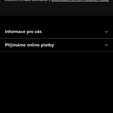
Z
á
Informace pro vás
p
a
Přijímáme online platby
t
í