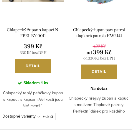
t
k
ů
t
ů
Chlapecký župan s kapucí N-
Chlapecký župan paw patrol
FEEL BY-0011
tlapková patrola HW2141
399 Kč
439 Kč
399 Kč
od
330 Kč bez DPH
od 330 Kč bez DPH
DETAIL
DETAIL
Skladem
1 ks
Na dotaz
Chlapecký teplý peříčkový župan
Chlapecký hřejivý župan s kapucí
s kapucí, s kapsami.Velikosti jsou
s motivem Tlapkové patroly:
šité menší.
Perfektní dárek pro každého
Dostupné varianty
+ další
malého fanouška Paw Patrol.