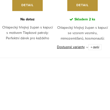
DETAIL
DETAIL
Na dotaz
Skladem
2 ks
Chlapecký hřejivý župan s kapucí
Chlapecký hřejivý župan s kapucí
s motivem Tlapkové patroly:
se vzorem vesmíru,
Perfektní dárek pro každého
mimozemšťanů, kosmonautů:
malého fanouška Paw Patrol.
Perfektní dárek pro malé
Dostupné varianty
+ další
astronauty