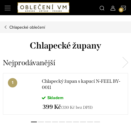
Microsoft Clarity
N
Přejít
na
obsah
K
Chlapecké oblečení
Chlapecké župany
Nejprodávanější
Chlapecký župan s kapucí N-FEEL BY-
0011
Skladem
399 Kč
(330 Kč bez DPH)