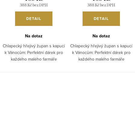
388 Kč bez DPH
388 Kč bez DPH
DETAIL
DETAIL
Na dotaz
Na dotaz
Chlapecký hřejivý župan s kapucí
Chlapecký hřejivý župan s kapucí
k Vánocům: Perfektní dárek pro
k Vánocům: Perfektní dárek pro
každého malého farmáře
každého malého farmáře