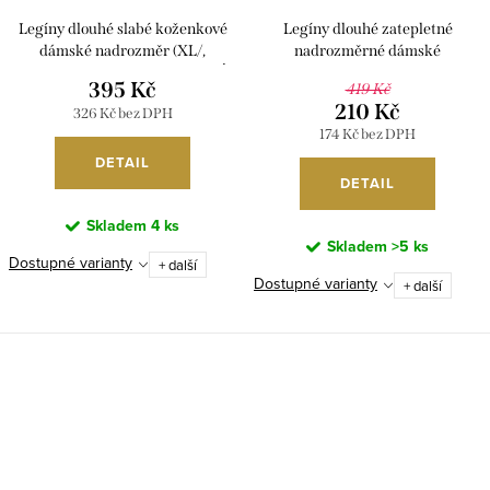
Legíny dlouhé slabé koženkové
Legíny dlouhé zatepletné
dámské nadrozměr (XL/,
nadrozměrné dámské
2XL/3XL, 4XL/5XL) TURECKÁ
(XL,2XL,3XL,4XL) D.D. STYLE
395 Kč
419 Kč
MÓDA TMWL23YY-D83TM/DR
DDS23A571/DUR
210 Kč
326 Kč bez DPH
174 Kč bez DPH
DETAIL
DETAIL
Skladem
4 ks
Skladem
>5 ks
Dostupné varianty
+ další
Dostupné varianty
+ další