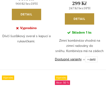
299 Kč
960 Kč bez DPH
247 Kč bez DPH
DETAIL
DETAIL
Vyprodáno
Skladem
1 ks
Dívčí šusťákový overal s kapucí a
Zimní kombinéza vhodná na
rukavičkami.
zimní radovány do
sněhu. Kombinéza má na zádech
flaušovou podšívku.
Dostupné varianty
+ další
Výprodej
Výprodej
-50 %