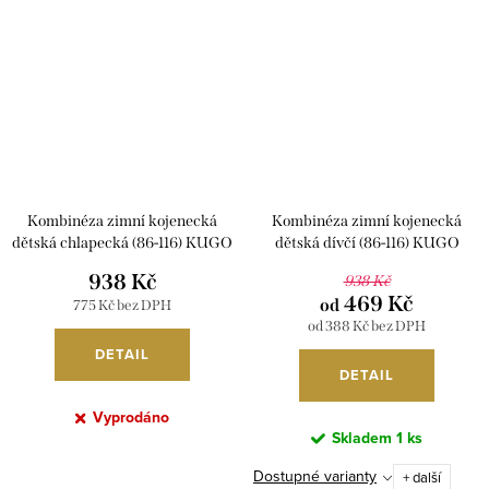
Kombinéza zimní kojenecká
Kombinéza zimní kojenecká
dětská chlapecká (86-116) KUGO
dětská dívčí (86-116) KUGO
PB3975
PB3975
938 Kč
938 Kč
469 Kč
od
775 Kč bez DPH
od 388 Kč bez DPH
DETAIL
DETAIL
Vyprodáno
Skladem
1 ks
Dostupné varianty
+ další