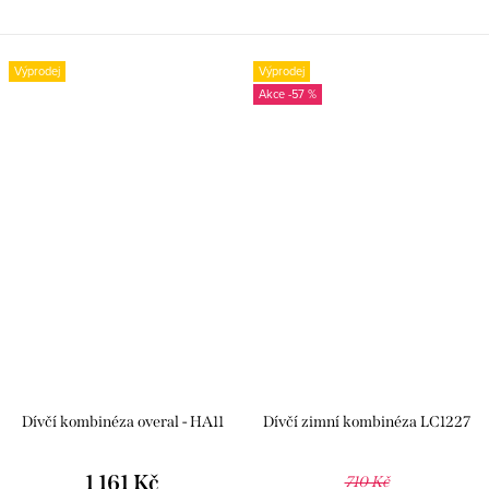
Výprodej
Výprodej
-57 %
Dívčí kombinéza overal - HA11
Dívčí zimní kombinéza LC1227
1 161 Kč
710 Kč