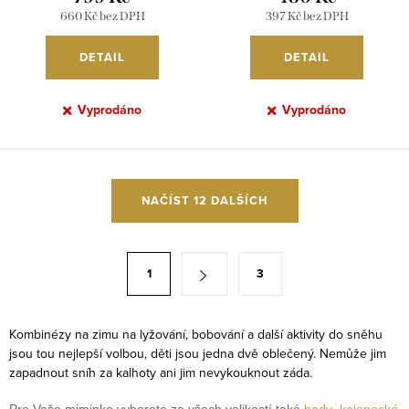
GARDO G7181
660 Kč bez DPH
397 Kč bez DPH
DETAIL
DETAIL
Vyprodáno
Vyprodáno
O
NAČÍST 12 DALŠÍCH
v
l
á
S
1
3
d
t
a
r
c
á
Kombinézy na zimu na lyžování, bobování a další aktivity do sněhu
í
jsou tou nejlepší volbou, děti jsou jedna dvě oblečený. Nemůže jim
n
zapadnout sníh za kalhoty ani jim nevykouknout záda.
p
k
r
body
kojenecké
Pro Vaše miminko vyberete ze všech velikostí také
,