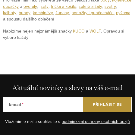
o
v
dupačky
overaly
sety
trička a košile
sukně a šaty
svetry
a
,
,
,
,
,
v
k
kalhoty
bundy
kombinézy
župany
ponožky i punčocháče
pyžama
,
,
,
,
,
á
a spoustu dalšího oblečení
y
n
v
KUGO
WOLF
Nabízíme nejen nejznámější značky
a
. Opravdu si
í
ý
vybere každý
p
i
s
u
Aktuální novinky a slevy na váš e-mail
E-mail
PŘIHLÁSIT SE
Vložením e-mailu souhlasíte s
podmínkami ochrany osobních údajů