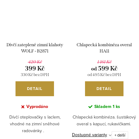
Dívčí zateplené zimní klahoty
Chlapecká kombinéza overal
WOLF - B2871
HA11
420 Kč
1 161 Kč
399 Kč
599 Kč
od
330 Kč bez DPH
od 495 Kč bez DPH
DETAIL
DETAIL
Vyprodáno
Skladem
1 ks
Dívčí oteplovačky s laclem,
Chlapecká kombinéza. šustákový
vhodné na zimní sněhové
overal s kapucí, rukavičkami.
radovánky .
Dostupné varianty
+ další