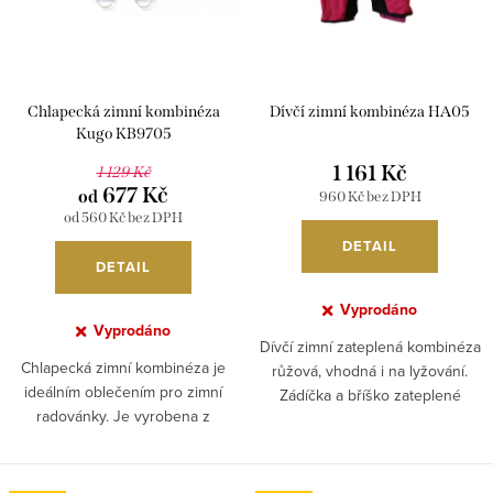
t
k
ů
t
ů
Chlapecká zimní kombinéza
Dívčí zimní kombinéza HA05
Kugo KB9705
1 161 Kč
1 129 Kč
677 Kč
od
960 Kč bez DPH
od 560 Kč bez DPH
DETAIL
DETAIL
Vyprodáno
Vyprodáno
Dívčí zimní zateplená kombinéza
Chlapecká zimní kombinéza je
růžová, vhodná i na lyžování.
ideálním oblečením pro zimní
Zádíčka a bříško zateplené
radovánky. Je vyrobena z
flaušem, uvnitř je zateplená
pevného nepromokavého
dutým vláknem,....
polyesteru a zateplena flísem
ve...