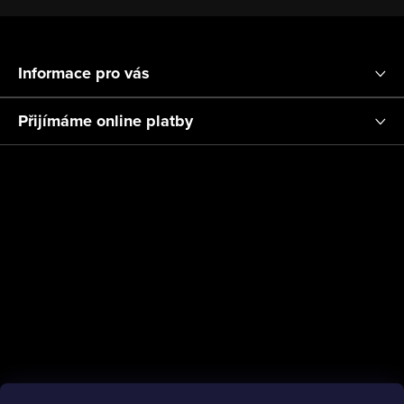
Z
á
Informace pro vás
p
a
Přijímáme online platby
t
í