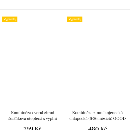
Výprodej
Výprodej
Kombinéza overal zimní
Kombinéza zimní kojenecká
šusťáková oteplená s výplní
chlapecká (6-36 měsíců) GOOD
kojenecká dívčí (62-86) G-MINI
CHILDREN AB-32 šedá 92
799 Kč
480 Kč