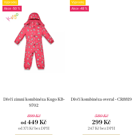
Výprodej
Výprodej
-50 %
-48 %
Dívčí zimní kombinéza Kugo KB-
Dívčí kombinéza overal - CR8819
9702
899 Kč
580 Kč
449 Kč
299 Kč
od
od 371 Kč bez DPH
247 Kč bez DPH