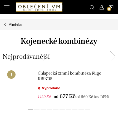
Microsoft Clarity
N
Přejít
na
obsah
K
Miminka
Kojenecké kombinézy
Nejprodávanější
Chlapecká zimní kombinéza Kugo
KB9705
Vyprodáno
677 Kč
od
1 129 Kč
(od 560 Kč bez DPH)