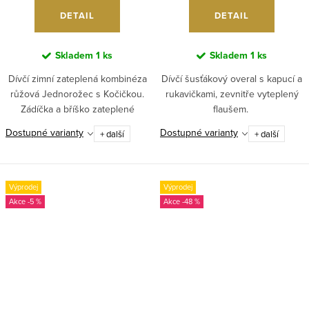
DETAIL
DETAIL
Skladem
1 ks
Skladem
1 ks
Dívčí zimní zateplená kombinéza
Dívčí šusťákový overal s kapucí a
růžová Jednorožec s Kočičkou.
rukavičkami, zevnitře vyteplený
Zádíčka a bříško zateplené
flaušem.
flaušem, uvnitř je zateplená
Dostupné varianty
Dostupné varianty
+ další
+ další
dutým vláknem,....
Výprodej
Výprodej
-5 %
-48 %