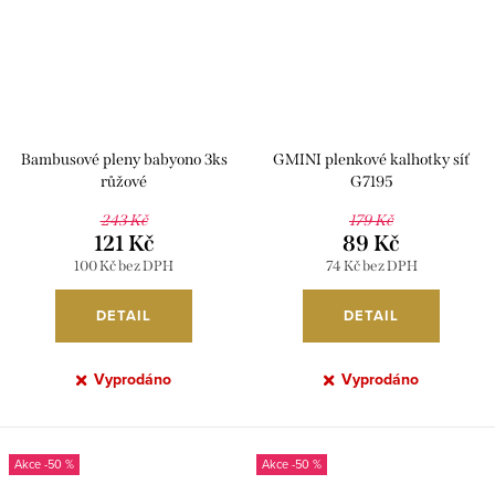
Bambusové pleny babyono 3ks
GMINI plenkové kalhotky síť
růžové
G7195
243 Kč
179 Kč
121 Kč
89 Kč
100 Kč bez DPH
74 Kč bez DPH
DETAIL
DETAIL
Vyprodáno
Vyprodáno
-50 %
-50 %