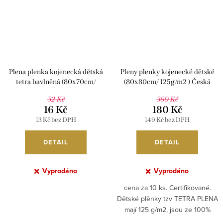
Plena plenka kojenecká dětská
Pleny plenky kojenecké dětské
tetra bavlněná (80x70cm/
(80x80cm/ 125g/m2 ) Česká
125g/m2 ) Česká výroba
výroba Z6996004
32 Kč
360 Kč
Z6996003
16 Kč
180 Kč
13 Kč bez DPH
149 Kč bez DPH
DETAIL
DETAIL
Vyprodáno
Vyprodáno
cena za 10 ks. Certifikované.
Dětské plěnky tzv TETRA PLENA
mají 125 g/m2, jsou ze 100%
Bavlny.