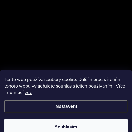
í
Tento web používá soubory cookie. Dalším procházením
tohoto webu vyjadřujete souhlas s jejich používáním.. Více
informací
zde
.
facebook
Nastavení
Copyright 2026
VMObleceni.cz
. Všechna práva vyhrazena.
Souhlasím
Vytvořil Shoptet