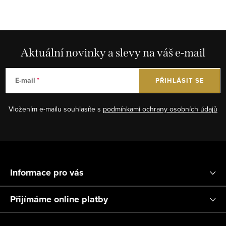
p
i
s
u
Aktuální novinky a slevy na váš e-mail
E-mail
PŘIHLÁSIT SE
Vložením e-mailu souhlasíte s
podmínkami ochrany osobních údajů
Z
á
Informace pro vás
p
a
Přijímáme online platby
t