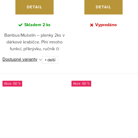
DETAIL
DETAIL
Skladem
2 ks
Vyprodáno
Bambus/Mušelín – plenky 2ks v
dárkové krabičce. Plní mnoho
funkcí, přikrývku, ručník či
muchláčka při usnutí. V létě jako
Dostupné varianty
+ další
moskytiéra...
-50 %
-50 %