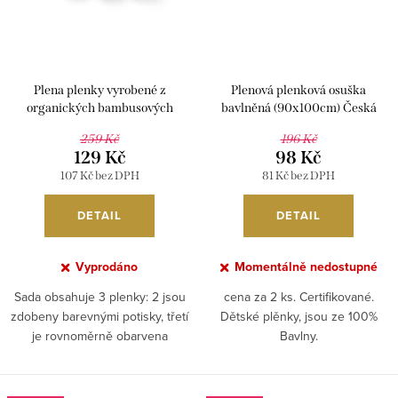
t
k
ů
t
ů
Plena plenky vyrobené z
Plenová plenková osuška
organických bambusových
bavlněná (90x100cm) Česká
vláken (70x70cm) Babyono
výroba 237425, 2 ks v balení
259 Kč
196 Kč
397/04
129 Kč
98 Kč
107 Kč bez DPH
81 Kč bez DPH
DETAIL
DETAIL
Vyprodáno
Momentálně nedostupné
Sada obsahuje 3 plenky: 2 jsou
cena za 2 ks. Certifikované.
zdobeny barevnými potisky, třetí
Dětské plěnky, jsou ze 100%
je rovnoměrně obarvena
Bavlny.