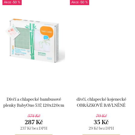
-50 %
-50 %
Dívčí a chlapecké bambusové
dívčí, chlapecké kojenecké
plenky BabyOno 537, 120x120cm
OBRÁZKOVÉ BAVLNĚNÉ
PLENY, varianta kvítek, 70 x
574 Kč
70 Kč
70cm, BA5
287 Kč
35 Kč
237 Kč bez DPH
29 Kč bez DPH