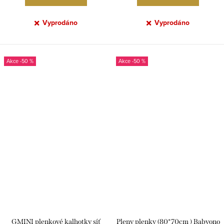
Vyprodáno
Vyprodáno
-50 %
-50 %
GMINI plenkové kalhotky síť
Pleny plenky (80*70cm ) Babyono