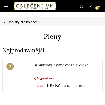
Microsoft Clarity
N
Přejít
na
obsah
K
Doplňky pro kojence
Pleny
Nejprodávanější
Bambusová zavinovačka, srdíčka
Vyprodáno
199 Kč
399 Kč
(164 Kč bez DPH)