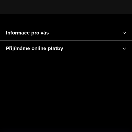
Z
á
Informace pro vás
p
a
Přijímáme online platby
t
í