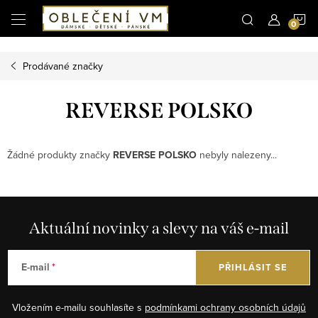
Microsoft Clarity
N
Přejít
na
obsah
K
Prodávané značky
REVERSE POLSKO
Žádné produkty značky
REVERSE POLSKO
nebyly nalezeny...
Aktuální novinky a slevy na váš e-mail
E-mail
PŘIHLÁSIT SE
Vložením e-mailu souhlasíte s
podmínkami ochrany osobních údajů