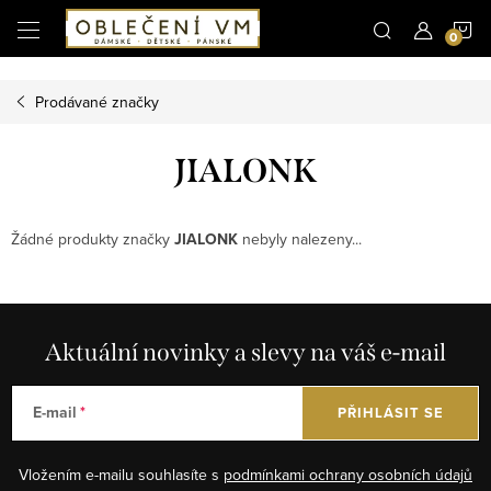
Microsoft Clarity
N
Přejít
na
obsah
K
Prodávané značky
JIALONK
Žádné produkty značky
JIALONK
nebyly nalezeny...
Aktuální novinky a slevy na váš e-mail
E-mail
PŘIHLÁSIT SE
Vložením e-mailu souhlasíte s
podmínkami ochrany osobních údajů