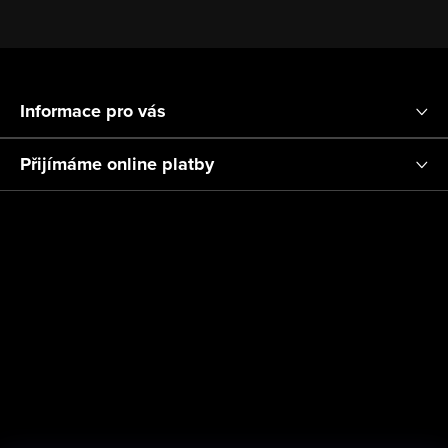
Z
á
Informace pro vás
p
a
Přijímáme online platby
t
í