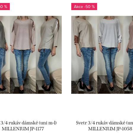
50 %
-50 %
 3/4 rukáv dámské (uni m-l)
Svetr 3/4 rukáv dámské (un
MILLENIUM JP-1177
MILLENIUM JP-1058