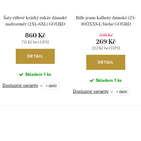
Šaty riflové krátký rukáv dámské
Rifle jeans kalhoty dámské (25-
nadrozměr (2XL-6XL) GOURD
30ÚXXS-L/biela) GOURD
GD22GD8617-LJ/DR
MA119GD2965/DR
860 Kč
538 Kč
269 Kč
711 Kč bez DPH
222 Kč bez DPH
DETAIL
DETAIL
Skladem
1 ks
Skladem
1 ks
Dostupné varianty
+ další
Dostupné varianty
+ další