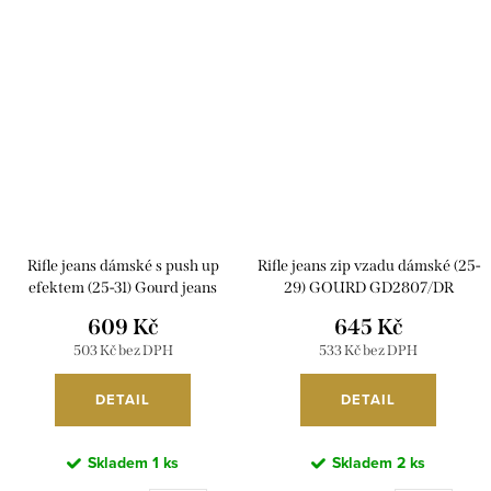
Rifle jeans dámské s push up
Rifle jeans zip vzadu dámské (25-
efektem (25-31) Gourd jeans
29) GOURD GD2807/DR
MA1192215/DR
609 Kč
645 Kč
503 Kč bez DPH
533 Kč bez DPH
DETAIL
DETAIL
Skladem
1 ks
Skladem
2 ks