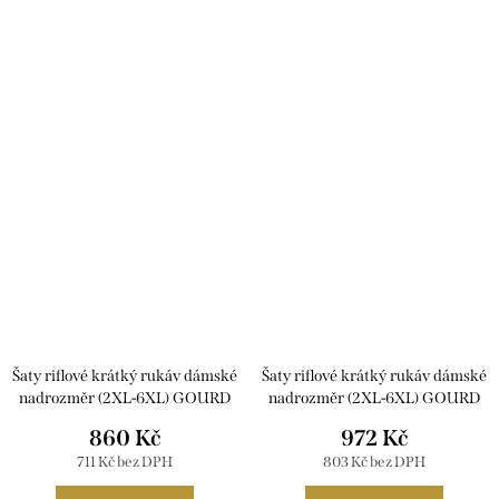
Šaty riflové krátký rukáv dámské
Šaty riflové krátký rukáv dámské
nadrozměr (2XL-6XL) GOURD
nadrozměr (2XL-6XL) GOURD
GD22GD8125-LJ/DR
GD22GD8610-LJ/DR
860 Kč
972 Kč
711 Kč bez DPH
803 Kč bez DPH