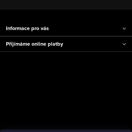
í
ý
p
Z
i
á
s
Informace pro vás
p
u
a
Přijímáme online platby
t
í