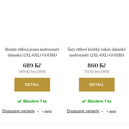
Bunda riflová jeans nadrozměr
Šaty riflové krátký rukáv dámské
dámská (2XL-6XL) GOURD
nadrozměr (2XL-6XL) GOURD
MA121GD6323-LK
GD22GD8607-LJ/DR
689 Kč
860 Kč
569 Kč bez DPH
711 Kč bez DPH
DETAIL
DETAIL
Skladem
1 ks
Skladem
1 ks
Dostupné varianty
Dostupné varianty
+ další
+ další