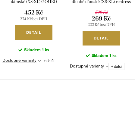
dámské (XS-XL) GOURD
dlouhé dámské (XS-XL) re-dress
MA620GD6391-14/DU
MA521063RE1355/DR
452 Kč
538 Kč
269 Kč
374 Kč bez DPH
222 Kč bez DPH
DETAIL
DETAIL
Skladem
1 ks
Skladem
1 ks
Dostupné varianty
+ další
Dostupné varianty
+ další