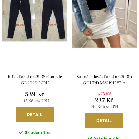
i
r
s
o
p
d
r
u
o
k
d
t
u
ů
k
Rifle dámske (29-36) Gourde
Sukně riflová dámská (25-30)
t
GD2929-L/DU
GOURD MA1191287-A
ů
539 Kč
473 Kč
237 Kč
445 Kč bez DPH
196 Kč bez DPH
DETAIL
DETAIL
Skladem
1 ks
Skladem
3 ks