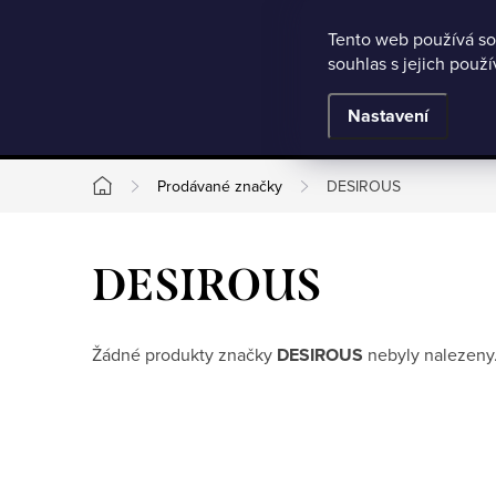
Microsoft Clarity
Přejít
Tento web používá so
Jak nakupovat
Nejčastější otázky
Obchodní podmínky
souhlas s jejich použ
na
obsah
BESTSELLERY
Nastavení
Prodávané značky
DESIROUS
Domů
DESIROUS
Žádné produkty značky
DESIROUS
nebyly nalezeny.