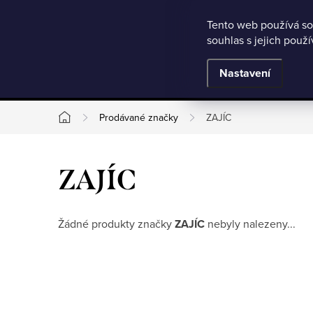
Microsoft Clarity
Přejít
Tento web používá so
Jak nakupovat
Nejčastější otázky
Obchodní podmínky
souhlas s jejich použ
na
obsah
BESTSELLERY
Nastavení
Prodávané značky
ZAJÍC
Domů
ZAJÍC
Žádné produkty značky
ZAJÍC
nebyly nalezeny...