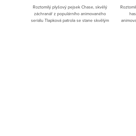
Roztomilý plyšový pejsek Chase, skvělý
Roztomil
záchranář z populárního animovaného
has
seriálu Tlapková patrola se stane skvělým
animova
kamarádem...