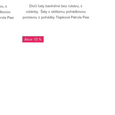
Dívčí šaty bavlněné bez rukávu, s
vu, s
volánky. Šaty s oblibenu pohádkovou
ádkovou
postavou z pohádky Tlapková Patrola Paw
rola Paw
Patrol jistě udělají...
-13 %