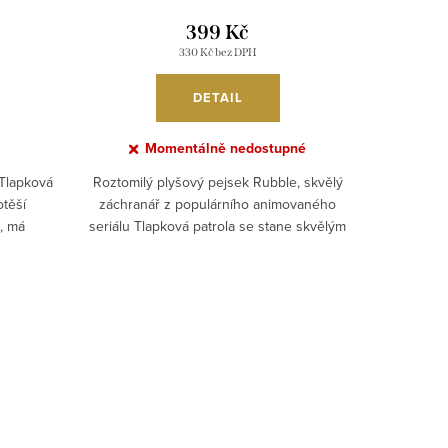
399 Kč
330 Kč bez DPH
DETAIL
Momentálně nedostupné
Tlapková
Roztomilý plyšový pejsek Rubble, skvělý
otěší
záchranář z populárního animovaného
p, má
seriálu Tlapková patrola se stane skvělým
..
kamarádem...