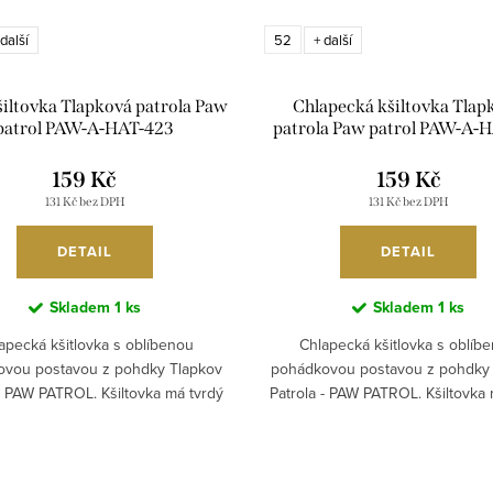
52
 další
+ další
šiltovka Tlapková patrola Paw
Chlapecká kšiltovka Tlap
patrol PAW-A-HAT-423
patrola Paw patrol PAW-A-
159 Kč
159 Kč
131 Kč bez DPH
131 Kč bez DPH
DETAIL
DETAIL
Skladem
1 ks
Skladem
1 ks
apecká kšitlovka s oblíbenou
Chlapecká kšitlovka s oblíb
ovou postavou z pohdky Tlapkov
pohádkovou postavou z pohdky 
 - PAW PATROL. Kšiltovka má tvrdý
Patrola - PAW PATROL. Kšiltovka 
šilt, vzadu se potahovací...
kšilt, vzadu se potahovací.