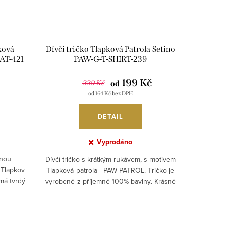
ková
Dívčí tričko Tlapková Patrola Setino
HAT-421
PAW-G-T-SHIRT-239
199 Kč
229 Kč
od
od 164 Kč bez DPH
DETAIL
Vyprodáno
enou
Dívčí tričko s krátkým rukávem, s motivem
Tlapkov
Tlapková patrola - PAW PATROL. Tričko je
má tvrdý
vyrobené z příjemné 100% bavlny. Krásné
..
tričko v...