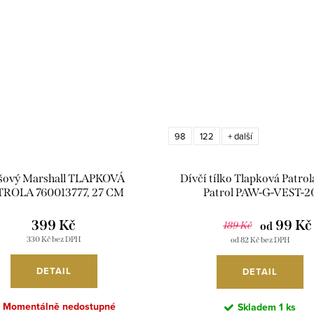
98
122
+ další
šový Marshall TLAPKOVÁ
Dívčí tílko Tlapková Patro
TROLA 760013777, 27 CM
Patrol PAW-G-VEST-2
399 Kč
99 Kč
189 Kč
od
330 Kč bez DPH
od 82 Kč bez DPH
DETAIL
DETAIL
Momentálně nedostupné
Skladem
1 ks