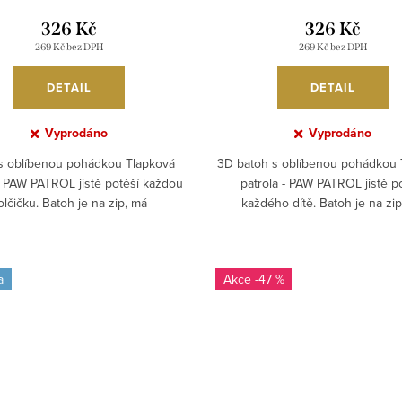
326 Kč
326 Kč
269 Kč bez DPH
269 Kč bez DPH
DETAIL
DETAIL
Vyprodáno
Vyprodáno
s oblíbenou pohádkou Tlapková
3D batoh s oblíbenou pohádkou 
 - PAW PATROL jistě potěší každou
patrola - PAW PATROL jistě p
olčičku. Batoh je na zip, má
každého dítě. Batoh je na zi
ypolstrované nastavitelné...
vypolstrované nastavitelné.
a
-47 %