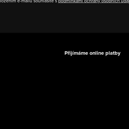
ložením e-mailu souhlasíte s
podmínkami ochrany osobních úda
Přijímáme online platby