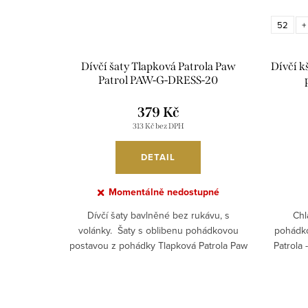
52
+
Dívčí šaty Tlapková Patrola Paw
Dívčí k
Patrol PAW-G-DRESS-20
379 Kč
313 Kč bez DPH
DETAIL
Momentálně nedostupné
Dívčí šaty bavlněné bez rukávu, s
Chl
volánky. Šaty s oblibenu pohádkovou
pohádk
postavou z pohádky Tlapková Patrola Paw
Patrola
Patrol jistě udělají...
k