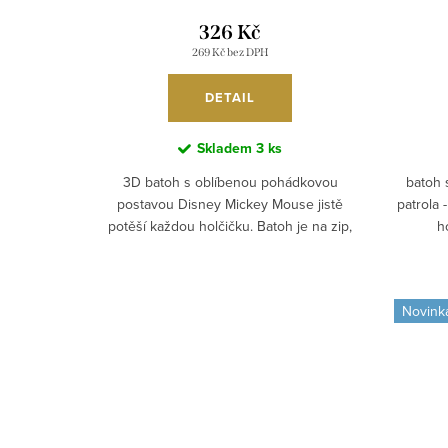
ů
ů
326 Kč
269 Kč bez DPH
DETAIL
Skladem
3 ks
3D batoh s oblíbenou pohádkovou
batoh 
postavou Disney Mickey Mouse jistě
patrola
potěší každou holčičku. Batoh je na zip,
h
má vypolstrované nastavitelné...
v
Novink