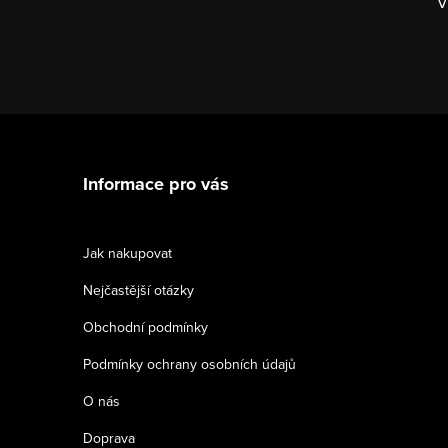
V
v
ý
p
i
Z
s
á
u
Informace pro vás
p
a
Jak nakupovat
t
Nejčastější otázky
í
Obchodní podmínky
Podmínky ochrany osobních údajů
O nás
Doprava