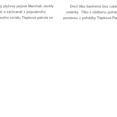
ý plyšový pejsek Marshall, skvělý
Dívčí tílko bavlněné bez ruká
ič a záchranář z populárního
volánky. Tílko s oblibenu poh
ného seriálu Tlapková patrola se
postavou z pohádky Tlapková Pat
stane skvělým...
Patrol jistě...