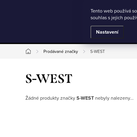
Microsoft Clarity
Přejít
Tento web používá so
Jak nakupovat
Nejčastější otázky
Obchodní podmínky
souhlas s jejich použ
na
obsah
BESTSELLERY
Nastavení
Prodávané značky
S-WEST
Domů
S-WEST
Žádné produkty značky
S-WEST
nebyly nalezeny...