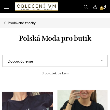
Microsoft Clarity
N
Přejít
na
obsah
K
Prodávané značky
Polská Moda pro butik
Ř
Doporučujeme
a
Nejlevnější
3
položek celkem
z
e
Nejdražší
V
n
ý
Nejprodávanější
í
p
p
Abecedně