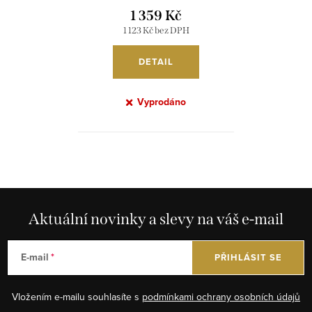
PMK20008/DR
1 359 Kč
1 123 Kč bez DPH
DETAIL
Vyprodáno
O
v
l
á
Aktuální novinky a slevy na váš e-mail
d
a
E-mail
PŘIHLÁSIT SE
c
í
Vložením e-mailu souhlasíte s
podmínkami ochrany osobních údajů
p