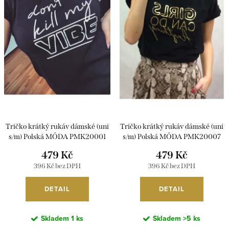
i
r
s
o
p
d
r
u
o
k
d
t
u
ů
k
Tričko krátký rukáv dámské (uni
Tričko krátký rukáv dámské (uni
t
s/m) Polská MÓDA PMK20001
s/m) Polská MÓDA PMK20007
ů
479 Kč
479 Kč
396 Kč bez DPH
396 Kč bez DPH
DETAIL
DETAIL
Skladem
1 ks
Skladem
>5 ks