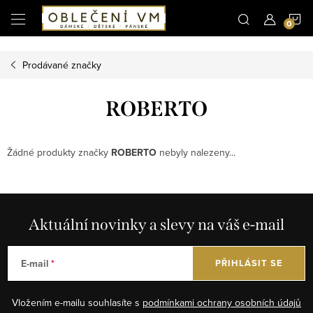
Microsoft Clarity
N
Přejít
na
obsah
K
Prodávané značky
ROBERTO
Žádné produkty značky
ROBERTO
nebyly nalezeny...
Aktuální novinky a slevy na váš e-mail
E-mail
PŘIHLÁSIT SE
Vložením e-mailu souhlasíte s
podmínkami ochrany osobních údajů