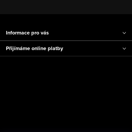
Z
á
Informace pro vás
p
a
Přijímáme online platby
t
í