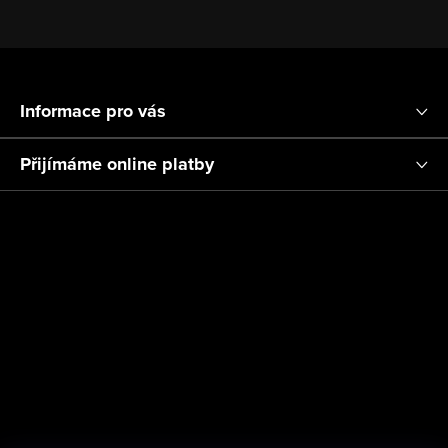
Z
á
Informace pro vás
p
a
Přijímáme online platby
t
í