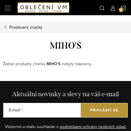
Microsoft Clarity
N
Přejít
na
obsah
K
Prodávané značky
MIHO'S
Žádné produkty značky
MIHO'S
nebyly nalezeny...
Aktuální novinky a slevy na váš e-mail
E-mail
PŘIHLÁSIT SE
Vložením e-mailu souhlasíte s
podmínkami ochrany osobních údajů