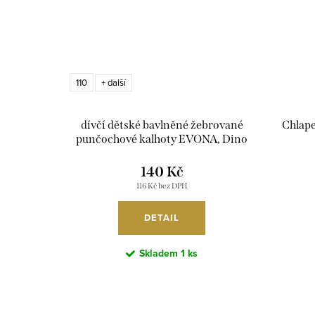
110
+ další
dívčí dětské bavlněné žebrované
Chlap
punčochové kalhoty EVONA, Dino
006
140 Kč
116 Kč bez DPH
DETAIL
Skladem
1 ks