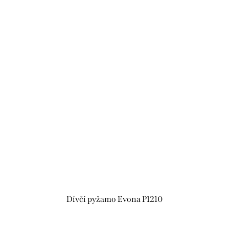
Dívčí pyžamo Evona P1210