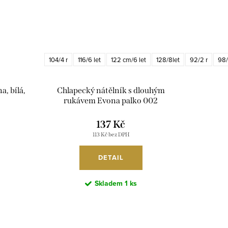
104/4 r
116/6 let
122 cm/6 let
128/8let
92/2 r
98/
a, bílá,
Chlapecký nátělník s dlouhým
rukávem Evona palko 002
137 Kč
113 Kč bez DPH
DETAIL
Skladem
1 ks