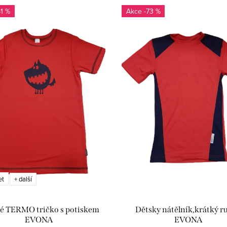
61 %
-73 %
et
+ další
é TERMO tričko s potiskem
Dětsky nátělník,krátký r
EVONA
EVONA