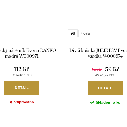
98
+ další
ecký nátělník Evona DANKO,
Dívčí košilka JULIE PSV Evon
modrá W000971
vsadka W000974
112 Kč
59 Kč
98 Kč
93 Kč bez DPH
49 Kč bez DPH
DETAIL
DETAIL
Vyprodáno
Skladem
5 ks