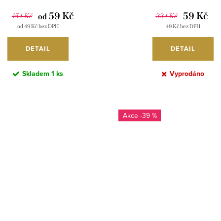
59 Kč
59 Kč
154 Kč
od
224 Kč
od 49 Kč bez DPH
49 Kč bez DPH
DETAIL
DETAIL
Skladem
1 ks
Vyprodáno
-39 %