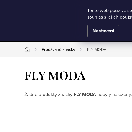
Microsoft Clarity
Přejít
Tento web používá so
Jak nakupovat
Nejčastější otázky
Obchodní podmínky
souhlas s jejich použ
na
obsah
BESTSELLERY
Nastavení
Prodávané značky
FLY MODA
Domů
FLY MODA
Žádné produkty značky
FLY MODA
nebyly nalezeny.