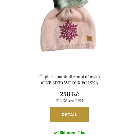
i
r
s
o
p
d
r
u
o
k
d
t
u
ů
k
Čepice s bambulí zimní dámská
t
(ONE SIZE) WOOLK POLSKÁ
MÓDA PV422ELZA/DR
ů
258 Kč
213 Kč bez DPH
DETAIL
Skladem
1 ks