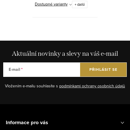
Dostupné varianty
+ další
O
v
l
á
Aktuální novinky a slevy na váš e-mail
d
a
E-mail
PŘIHLÁSIT SE
c
í
Vložením e-mailu souhlasíte s
podmínkami ochrany osobních údajů
p
r
v
Z
k
á
y
Informace pro vás
p
v