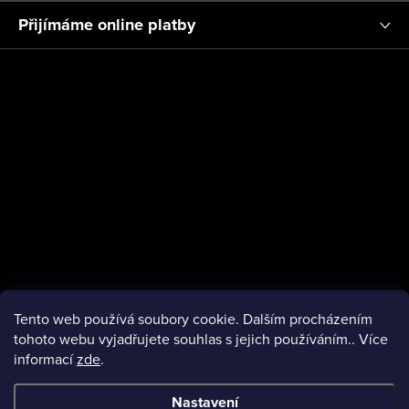
ý
a
Přijímáme online platby
p
t
i
í
s
u
Tento web používá soubory cookie. Dalším procházením
tohoto webu vyjadřujete souhlas s jejich používáním.. Více
informací
zde
.
facebook
Nastavení