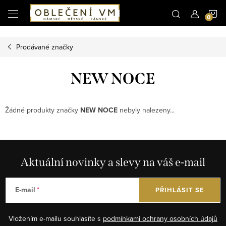
Microsoft Clarity
N
Přejít
na
obsah
K
Prodávané značky
NEW NOCE
Žádné produkty značky
NEW NOCE
nebyly nalezeny...
Aktuální novinky a slevy na váš e-mail
E-mail
PŘIHLÁSIT SE
Vložením e-mailu souhlasíte s
podmínkami ochrany osobních údajů