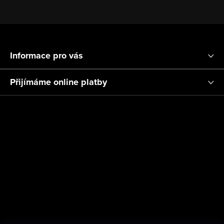
Z
á
Informace pro vás
p
a
Přijímáme online platby
t
í