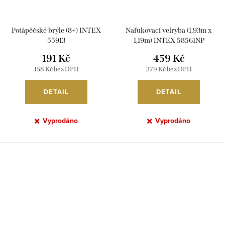
Potápěčské brýle (8+) INTEX
Nafukovací velryba (1,93m x
55913
1,19m) INTEX 58561NP
191 Kč
459 Kč
158 Kč bez DPH
379 Kč bez DPH
DETAIL
DETAIL
Vyprodáno
Vyprodáno