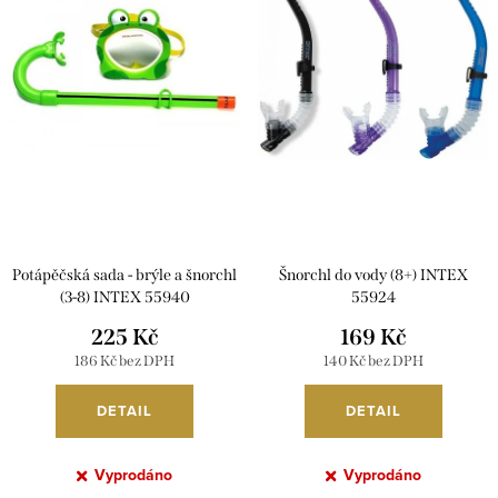
i
r
s
o
p
d
r
u
o
k
d
t
u
ů
k
Potápěčská sada - brýle a šnorchl
Šnorchl do vody (8+) INTEX
t
(3-8) INTEX 55940
55924
ů
225 Kč
169 Kč
186 Kč bez DPH
140 Kč bez DPH
DETAIL
DETAIL
Vyprodáno
Vyprodáno