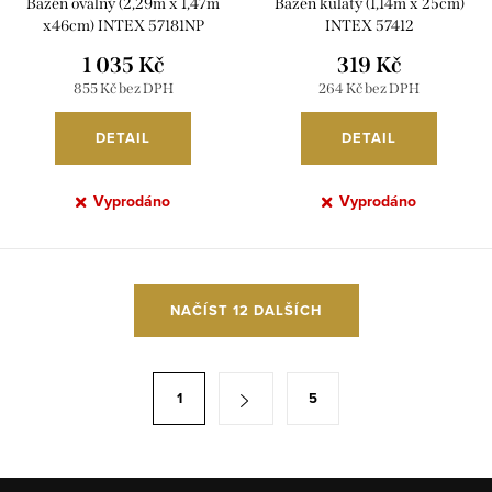
Bazén oválný (2,29m x 1,47m
Bazén kulatý (1,14m x 25cm)
x46cm) INTEX 57181NP
INTEX 57412
1 035 Kč
319 Kč
855 Kč bez DPH
264 Kč bez DPH
DETAIL
DETAIL
Vyprodáno
Vyprodáno
O
NAČÍST 12 DALŠÍCH
v
l
á
S
1
5
d
t
a
r
c
á