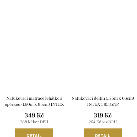
Nafukovací matrace lehátko s
Nafukovací delfín (1,75m x 66cm)
opěrkou (1,60m x 85cm) INTEX
INTEX 58535NP
58502EU
349 Kč
319 Kč
288 Kč bez DPH
264 Kč bez DPH
DETAIL
DETAIL