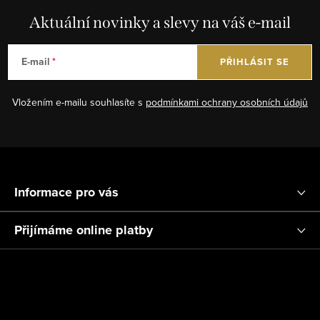
í
n
p
Aktuální novinky a slevy na váš e-mail
k
r
o
v
E-mail
PŘIHLÁSIT SE
v
k
á
y
n
Vložením e-mailu souhlasíte s
podmínkami ochrany osobních údajů
v
í
ý
p
Z
i
á
s
Informace pro vás
p
u
a
Přijímáme online platby
t
í