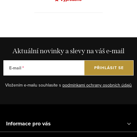
O
v
l
á
Aktuální novinky a slevy na váš e-mail
d
a
E-mail
PŘIHLÁSIT SE
c
í
Vložením e-mailu souhlasíte s
podmínkami ochrany osobních údajů
p
r
v
Z
k
á
y
Informace pro vás
p
v