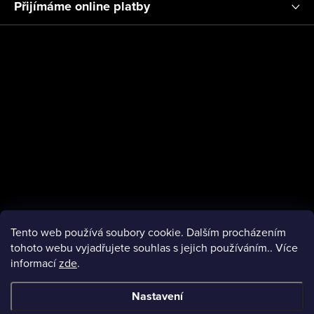
ý
a
Přijímáme online platby
p
t
i
í
s
u
Tento web používá soubory cookie. Dalším procházením
tohoto webu vyjadřujete souhlas s jejich používáním.. Více
informací
zde
.
facebook
Nastavení