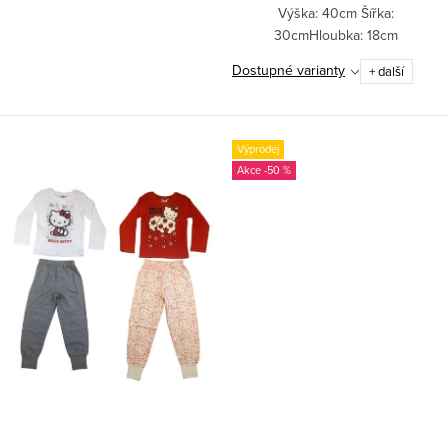
Výška: 40cm Šířka:
30cmHloubka: 18cm
Dostupné varianty
+ další
Výprodej
-50 %