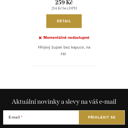
259 Kč
214 Kč bez DPH
DETAIL
Momentálně nedostupné
Hřejívý župan bez kapuce, na
zip.
O
v
l
á
Aktuální novinky a slevy na váš e-mail
d
a
E-mail
PŘIHLÁSIT SE
c