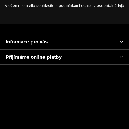
í
Vložením e-mailu souhlasíte s
podmínkami ochrany osobních údajů
p
r
v
Z
k
á
y
Informace pro vás
p
v
ý
a
Přijímáme online platby
p
t
i
í
s
u