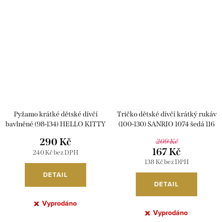
Pyžamo krátké dětské dívčí
Tričko dětské dívčí krátký rukáv
bavlněné (98-134) HELLO KITTY
(100-130) SANRIO 1074 šedá 116
SANRIO HK2311 růžová 98
290 Kč
209 Kč
167 Kč
240 Kč bez DPH
138 Kč bez DPH
DETAIL
DETAIL
Vyprodáno
Vyprodáno