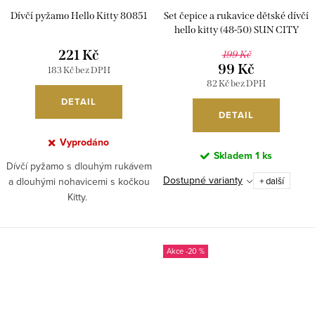
Dívčí pyžamo Hello Kitty 80851
Set čepice a rukavice dětské dívčí
hello kitty (48-50) SUN CITY
NH4125
221 Kč
199 Kč
99 Kč
183 Kč bez DPH
82 Kč bez DPH
DETAIL
DETAIL
Vyprodáno
Skladem
1 ks
Dívčí pyžamo s dlouhým rukávem
Dostupné varianty
a dlouhými nohavicemi s kočkou
+ další
Kitty.
-20 %