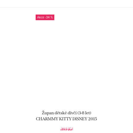
-34 %
Župan dětské dívčí (3-8 let)
CHARMMY KITTY DISNEY 2015
393 Kč