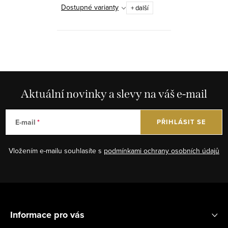
Dostupné varianty
+ další
O
v
l
á
Aktuální novinky a slevy na váš e-mail
d
a
E-mail
PŘIHLÁSIT SE
c
í
Vložením e-mailu souhlasíte s
podmínkami ochrany osobních údajů
p
r
v
Z
k
á
y
Informace pro vás
p
v