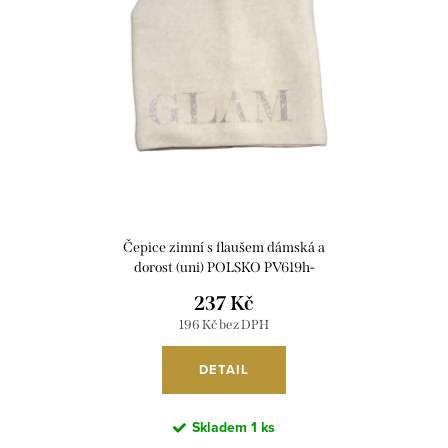
i
r
s
o
p
d
r
u
o
k
d
t
u
ů
k
Čepice zimní s flaušem dámská a
t
dorost (uni) POLSKO PV619h-
74/D/P2
ů
237 Kč
196 Kč bez DPH
DETAIL
Skladem
1 ks