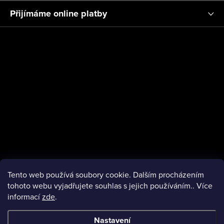
ý
a
Přijímáme online platby
p
t
i
í
s
u
Tento web používá soubory cookie. Dalším procházením
tohoto webu vyjadřujete souhlas s jejich používáním.. Více
informací
zde
.
facebook
Nastavení