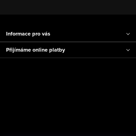
Z
á
Informace pro vás
p
a
Přijímáme online platby
t
í