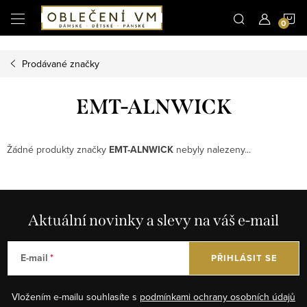
Microsoft Clarity
N
Přejít
na
obsah
K
Prodávané značky
EMT-ALNWICK
Žádné produkty značky
EMT-ALNWICK
nebyly nalezeny...
Aktuální novinky a slevy na váš e-mail
E-mail
PŘIHLÁSIT SE
Vložením e-mailu souhlasíte s
podmínkami ochrany osobních údajů