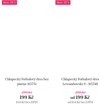
-33 %
-33 %
Chlapecký Fotbalový dres bez
Chlapecký Fotbalový dres
jména 315751
Lewandowski 9 - 315748
299 Kč
299 Kč
199 Kč
199 Kč
od
164 Kč bez DPH
od 164 Kč bez DPH