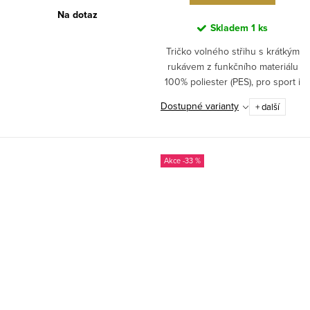
Na dotaz
Skladem
1 ks
Tričko volného střihu s krátkým
rukávem z funkčního materiálu
100% poliester (PES), pro sport i
běžné nošení. Není original.
Dostupné varianty
+ další
-33 %