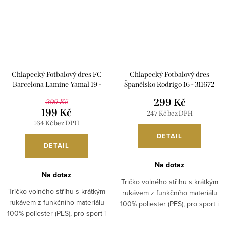
Chlapecký Fotbalový dres FC
Chlapecký Fotbalový dres
Barcelona Lamine Yamal 19 -
Španělsko Rodrigo 16 - 311672
311675
299 Kč
299 Kč
199 Kč
247 Kč bez DPH
164 Kč bez DPH
DETAIL
DETAIL
Na dotaz
Na dotaz
Tričko volného střihu s krátkým
Tričko volného střihu s krátkým
rukávem z funkčního materiálu
rukávem z funkčního materiálu
100% poliester (PES), pro sport i
100% poliester (PES), pro sport i
běžné nošení. Není original.
běžné nošení. Není original.