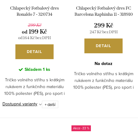
Chlapecký Fotbalový dres
Chlapecký Fotbalový dres FC
Ronaldo 7 - 320734
Barcelona Raphinha 11 - 318910
299 Kč
299 Kč
199 Kč
od
247 Kč bez DPH
od 164 Kč bez DPH
DETAIL
DETAIL
Na dotaz
Skladem
1 ks
Tričko volného střihu s krátkým
Tričko volného střihu s krátkým
rukávem z funkčního materiálu
rukávem z funkčního materiálu
100% poliester (PES), pro sport i
100% poliester (PES), pro sport i
běžné nošení. Není original.
běžné nošení. Není original.
Dostupné varianty
+ další
-33 %