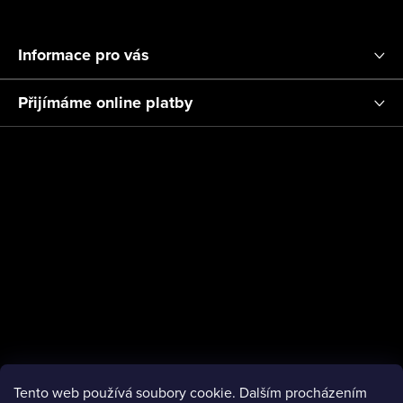
p
Z
i
á
s
Informace pro vás
p
u
a
Přijímáme online platby
t
í
Tento web používá soubory cookie. Dalším procházením