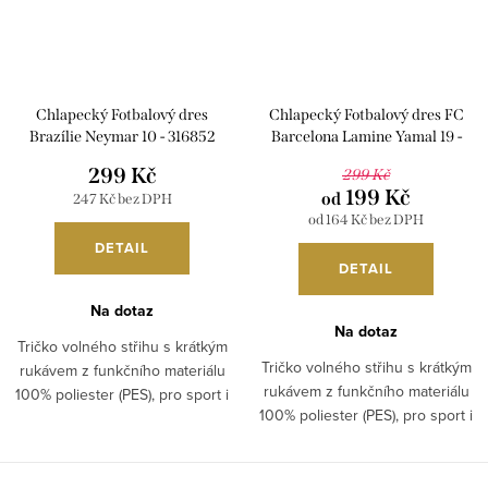
Chlapecký Fotbalový dres
Chlapecký Fotbalový dres FC
Brazílie Neymar 10 - 316852
Barcelona Lamine Yamal 19 -
316837
299 Kč
299 Kč
199 Kč
od
247 Kč bez DPH
od 164 Kč bez DPH
DETAIL
DETAIL
Na dotaz
Na dotaz
Tričko volného střihu s krátkým
Tričko volného střihu s krátkým
rukávem z funkčního materiálu
rukávem z funkčního materiálu
100% poliester (PES), pro sport i
100% poliester (PES), pro sport i
běžné nošení. Dres se může
běžné nošení. Není original.
lišit,...