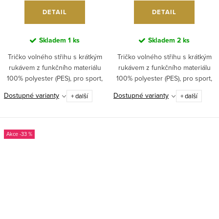
DETAIL
DETAIL
Skladem
1 ks
Skladem
2 ks
Tričko volného střihu s krátkým
Tričko volného střihu s krátkým
rukávem z funkčního materiálu
rukávem z funkčního materiálu
100% polyester (PES), pro sport,
100% polyester (PES), pro sport,
fotbal i běžné nošení. ...
fotbal i běžné nošení. ...
Dostupné varianty
Dostupné varianty
+ další
+ další
-33 %