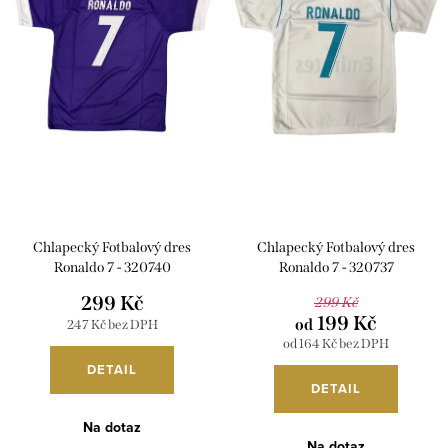
i
r
s
o
p
d
r
u
o
k
d
t
u
ů
k
Chlapecký Fotbalový dres
Chlapecký Fotbalový dres
t
Ronaldo 7 - 320740
Ronaldo 7 - 320737
ů
299 Kč
299 Kč
199 Kč
od
247 Kč bez DPH
od 164 Kč bez DPH
DETAIL
DETAIL
Na dotaz
Na dotaz