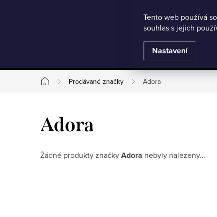
Microsoft Clarity
Přejít
Tento web používá so
Jak nakupovat
Nejčastější otázky
Obchodní podmínky
souhlas s jejich použ
na
obsah
BESTSELLERY
Nastavení
Prodávané značky
Adora
Domů
Adora
Žádné produkty značky
Adora
nebyly nalezeny...