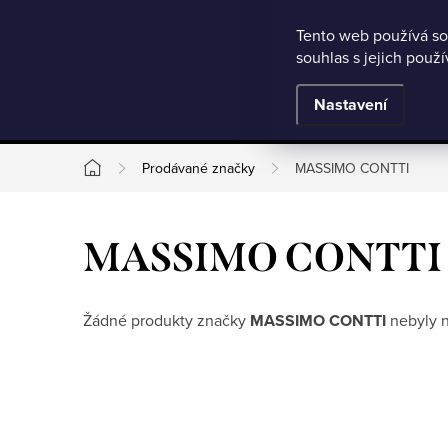
Microsoft Clarity
Přejít
Tento web používá so
Jak nakupovat
Nejčastější otázky
Obchodní podmínky
souhlas s jejich použ
na
obsah
BESTSELLERY
Nastavení
Prodávané značky
MASSIMO CONTTI
Domů
MASSIMO CONTTI
Žádné produkty značky
MASSIMO CONTTI
nebyly n