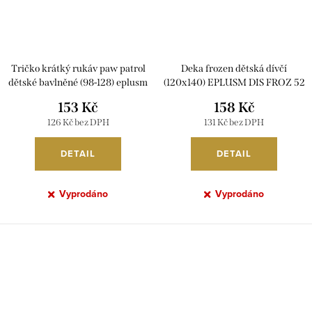
Tričko krátký rukáv paw patrol
Deka frozen dětská dívčí
dětské bavlněné (98-128) eplusm
(120x140) EPLUSM DIS FROZ 52
PAW52021193
48 4900 W
153 Kč
158 Kč
126 Kč bez DPH
131 Kč bez DPH
DETAIL
DETAIL
Vyprodáno
Vyprodáno