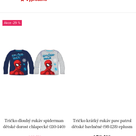
-29 %
Tričko dlouhý rukáv spiderman
Tričko krátký rukáv paw patrol
dětské dorost chlapecké (110-140)
dětské bavlněné (98-128) eplusm
EPLUSM SP S 52 02 808
PAW_52_02_1179