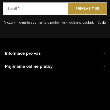
d
a
E-mail
PŘIHLÁSIT SE
c
í
Vložením e-mailu souhlasíte s
podmínkami ochrany osobních údajů
p
r
v
Z
k
á
y
Informace pro vás
p
v
ý
a
Přijímáme online platby
p
t
i
í
s
u