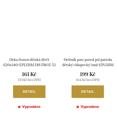
Deka frozen dětská dívčí
Deštník paw patrol psí patrola
(120x140) EPLUSM DIS FROZ 52
dětský chlapecký (uni) EPLUSM
48 4080 W
PAW_52 50 537 TOP
161 Kč
199 Kč
133 Kč bez DPH
164 Kč bez DPH
DETAIL
DETAIL
Vyprodáno
Vyprodáno