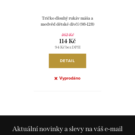
Tričko dlouhý rukáv máša a
medvěd dětské dívčí (98-128)
EPLUSM MAB 52 02 081
162 Kč
114 Kč
94 Kč bez DPH
DETAIL
Vyprodáno
O
v
l
á
Aktuální novinky a slevy na váš e-mail