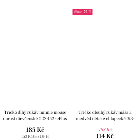
-29 %
Tričko dlhý rukáv minnie mouse
Tričko dlouhý rukáv máša a
dorast dievčenské (122-152) ePlus
medvěd dětské chlapecké (98-
DIS MF 52 02 5669
128) EPLUSM MAB 52 02 084
185 Kč
162 Kč
114 Kč
153 Kč bez DPH