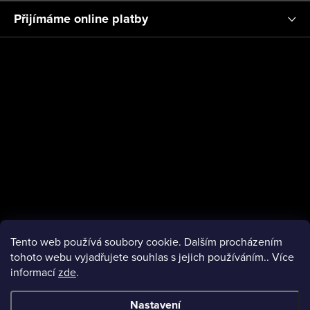
ý
a
Přijímáme online platby
p
t
i
í
s
u
Tento web používá soubory cookie. Dalším procházením
tohoto webu vyjadřujete souhlas s jejich používáním.. Více
informací
zde
.
facebook
Nastavení