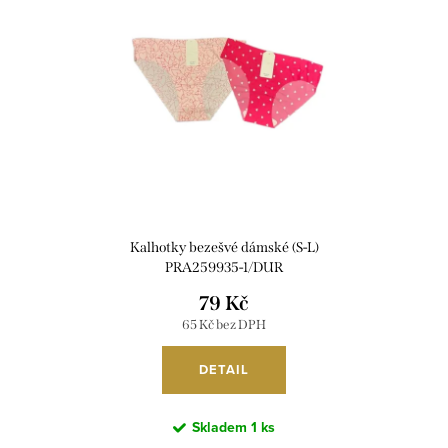
i
r
s
o
p
d
r
u
o
k
d
t
u
ů
k
Kalhotky bezešvé dámské (S-L)
t
PRA259935-1/DUR
ů
79 Kč
65 Kč bez DPH
DETAIL
Skladem
1 ks