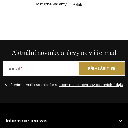
Dostupné varianty
+ další
O
v
l
á
Aktuální novinky a slevy na váš e-mail
d
a
E-mail
PŘIHLÁSIT SE
c
í
Vložením e-mailu souhlasíte s
podmínkami ochrany osobních údajů
p
r
v
Z
k
á
y
Informace pro vás
p
v