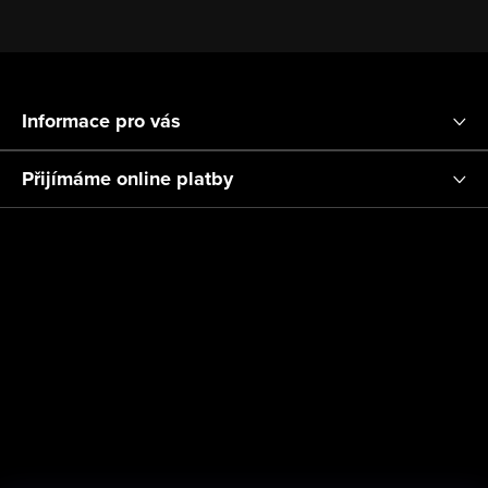
Z
á
Informace pro vás
p
a
Přijímáme online platby
t
í