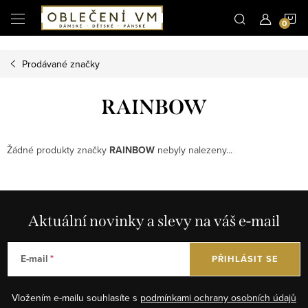
Microsoft Clarity
N
Přejít
na
obsah
K
Prodávané značky
RAINBOW
Žádné produkty značky
RAINBOW
nebyly nalezeny...
Aktuální novinky a slevy na váš e-mail
E-mail
PŘIHLÁSIT SE
Vložením e-mailu souhlasíte s
podmínkami ochrany osobních údajů