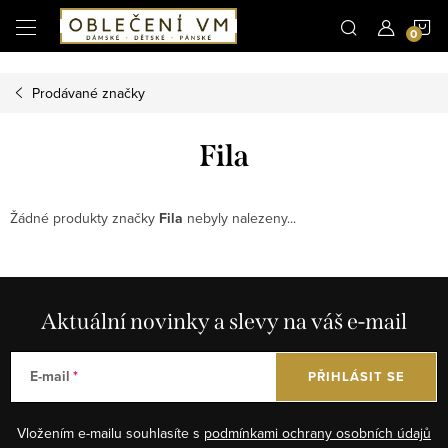
Microsoft Clarity
N
Přejít
na
obsah
K
Prodávané značky
Fila
Žádné produkty značky
Fila
nebyly nalezeny...
Aktuální novinky a slevy na váš e-mail
E-mail
PŘIHLÁSIT SE
Vložením e-mailu souhlasíte s
podmínkami ochrany osobních údajů