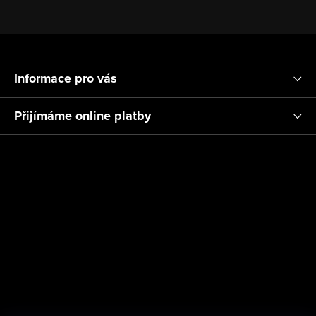
Z
á
Informace pro vás
p
a
Přijímáme online platby
t
í