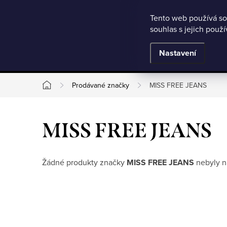
Microsoft Clarity
Přejít
Tento web používá so
Jak nakupovat
Nejčastější otázky
Obchodní podmínky
souhlas s jejich použ
na
obsah
BESTSELLERY
Nastavení
Prodávané značky
MISS FREE JEANS
Domů
MISS FREE JEANS
Žádné produkty značky
MISS FREE JEANS
nebyly na