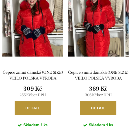
i
r
s
o
p
d
r
u
o
k
d
t
u
ů
k
Čepice zimní dámská (ONE SIZE)
Čepice zimní dámská (ONE SIZE)
t
VEILO POLSKÁ VÝROBA
VEILO POLSKÁ VÝROBA
PV922430/DUR
PVe25PERFECT1/DUR
ů
309 Kč
369 Kč
255 Kč bez DPH
305 Kč bez DPH
DETAIL
DETAIL
Skladem
1 ks
Skladem
1 ks