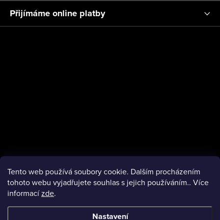
ý
a
Přijímáme online platby
p
t
i
í
s
u
Tento web používá soubory cookie. Dalším procházením
tohoto webu vyjadřujete souhlas s jejich používáním.. Více
informací
zde
.
facebook
Nastavení