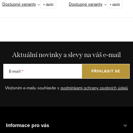
Dostupné varianty
Dostupné varianty
+ další
+ další
O
v
l
á
Aktuální novinky a slevy na váš e-mail
d
a
E-mail
PŘIHLÁSIT SE
c
í
Vložením e-mailu souhlasíte s
podmínkami ochrany osobních údajů
p
r
v
Z
k
á
y
Informace pro vás
p
v