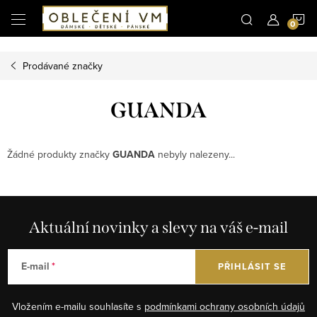
Microsoft Clarity
N
Přejít
na
obsah
K
Prodávané značky
GUANDA
Žádné produkty značky
GUANDA
nebyly nalezeny...
Aktuální novinky a slevy na váš e-mail
E-mail
PŘIHLÁSIT SE
Vložením e-mailu souhlasíte s
podmínkami ochrany osobních údajů