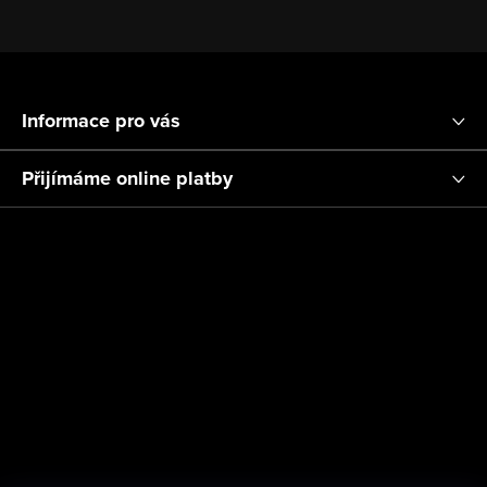
Z
á
Informace pro vás
p
a
Přijímáme online platby
t
í