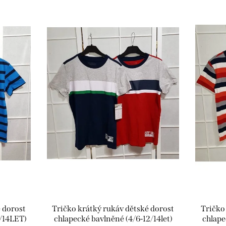
 dorost
Tričko krátký rukáv dětské dorost
Tričko
2/14LET)
chlapecké bavlněné (4/6-12/14let)
chlape