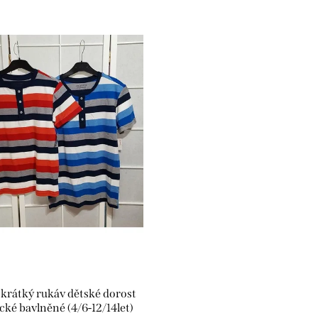
 krátký rukáv dětské dorost
cké bavlněné (4/6-12/14let)