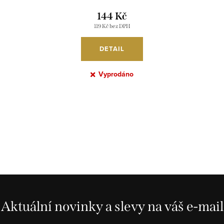
3
DANTONY TM118002
144 Kč
119 Kč bez DPH
DETAIL
Vyprodáno
Aktuální novinky a slevy na váš e-mail