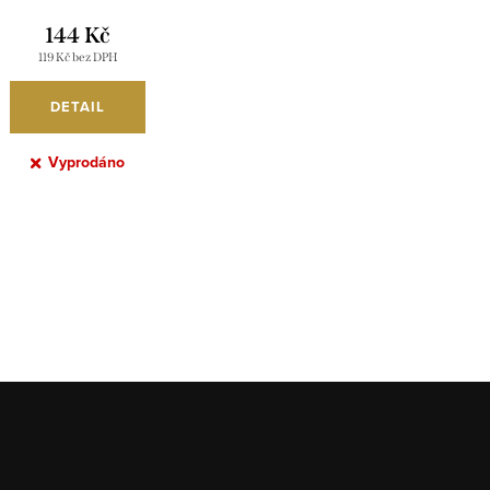
DANTONY TM118001
144 Kč
119 Kč bez DPH
DETAIL
Vyprodáno