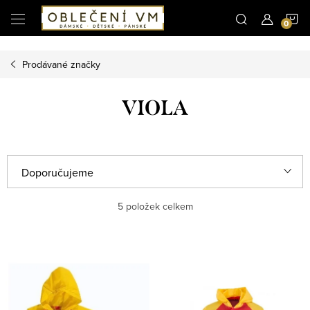
Microsoft Clarity
N
Přejít
na
obsah
K
Prodávané značky
VIOLA
Ř
Doporučujeme
a
Nejlevnější
5
položek celkem
z
e
Nejdražší
V
n
ý
Nejprodávanější
í
p
p
Abecedně