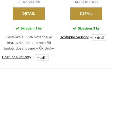
189 Kč bez DPH
145 Kč bez DPH
DETAIL
DETAIL
Skladem
1 ks
Skladem
3 ks
Pláštěnka z PEVA materiálu je
Dostupné varianty
+ další
mrazuvzdorná i pro nejnižší
teploty dosahované v ČR.Druky
jsou u všech typů pláštěnek...
Dostupné varianty
+ další