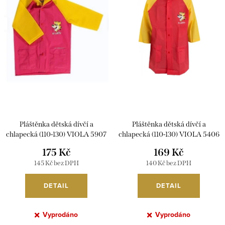
i
r
s
o
p
d
r
u
o
k
d
t
u
ů
k
Pláštěnka dětská dívčí a
Pláštěnka dětská dívčí a
t
chlapecká (110-130) VIOLA 5907
chlapecká (110-130) VIOLA 5406
ů
175 Kč
169 Kč
145 Kč bez DPH
140 Kč bez DPH
DETAIL
DETAIL
Vyprodáno
Vyprodáno