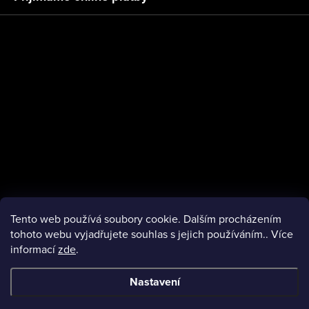
p
t
i
í
s
u
Tento web používá soubory cookie. Dalším procházením
tohoto webu vyjadřujete souhlas s jejich používáním.. Více
informací
zde
.
facebook
Nastavení