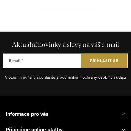
než klasické PVC a téměř
poloviční...
O
v
l
á
Aktuální novinky a slevy na váš e-mail
d
a
E-mail
PŘIHLÁSIT SE
c
í
Vložením e-mailu souhlasíte s
podmínkami ochrany osobních údajů
p
r
v
Z
k
á
y
Informace pro vás
p
v
ý
a
Přijímáme online platby